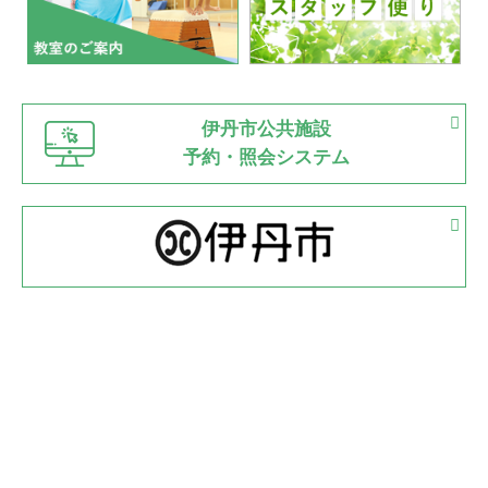
2022.07.03
市内総合体育大会が開始
緑ケ丘体育館
猪名川運動広場
古池運動広場
市立野球場
2022.06.12
伊丹市公共施設
県知事杯争奪バレーボール大会が開催
予約・照会システム
緑ケ丘体育館
2022.05.05
体育協会長杯 バドミントン競技の部
緑ケ丘体育館
2022.05.22
少年スポーツ大会 剣道の部
2022.06.05
阪神中学校 バレーボール優勝大会＊
緑ケ丘体育館
2021.11.13
マスターズスポーツフェスティバル「ビーチバレーボール
大会」開催