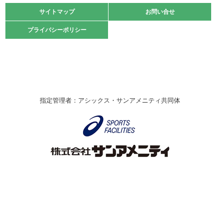
緑ケ丘体育館
サイトマップ
サイトマップ
お問い合せ
お問い合せ
2021.10.23
プライバシーポリシー
プライバシーポリシー
卓球選手権大会ラージボールの部開催☆
2021.10.20
車いすバスケチームの利用☆
緑ケ丘体育館
2021.06.26
指定管理者：アシックス・サンアメニティ共同体
伊丹市総合体育大会 バレーボール大会が開催されました
★
緑ケ丘体育館
2020.12.20
なわとびイベントを開催しました！
緑ケ丘体育館
2020.10.28
アシックス☆シニアウォーキングラボ
緑ケ丘体育館
Copyright © Itami City. All rights reserved.
2020.07.18