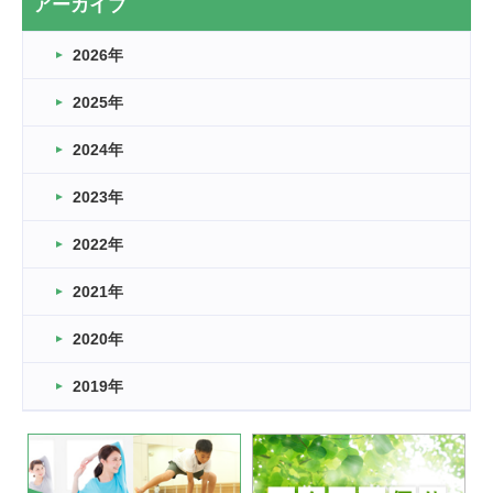
アーカイブ
なぎなた
2026年
2026.03.16
どこよりも早い情報解禁
2025年
2026.03.15
車いすバスケとRくんのお話
2024年
2026.03.14
2023年
卒業・卒園の季節★
2022年
2026.03.11
スタッフ自慢
2021年
緑ケ丘体育館
2022.11.03
2020年
市民スポーツ祭 剣道の部開催
緑ケ丘体育館
2019年
2022.07.24
いたっぼーる大会☆彡
緑ケ丘体育館