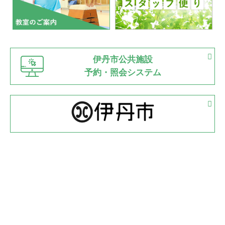
2022.07.03
市内総合体育大会が開始
緑ケ丘体育館
猪名川運動広場
古池運動広場
市立野球場
2022.06.12
伊丹市公共施設
県知事杯争奪バレーボール大会が開催
予約・照会システム
緑ケ丘体育館
2022.05.05
体育協会長杯 バドミントン競技の部
緑ケ丘体育館
2022.05.22
少年スポーツ大会 剣道の部
2022.06.05
阪神中学校 バレーボール優勝大会＊
緑ケ丘体育館
2021.11.13
マスターズスポーツフェスティバル「ビーチバレーボール
大会」開催