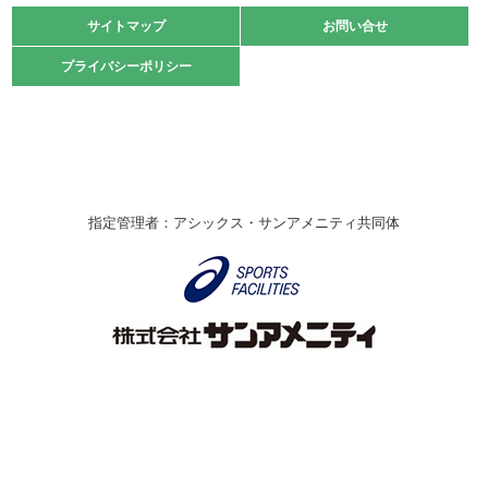
緑ケ丘体育館
サイトマップ
サイトマップ
お問い合せ
お問い合せ
2021.10.23
プライバシーポリシー
プライバシーポリシー
卓球選手権大会ラージボールの部開催☆
2021.10.20
車いすバスケチームの利用☆
緑ケ丘体育館
2021.06.26
指定管理者：アシックス・サンアメニティ共同体
伊丹市総合体育大会 バレーボール大会が開催されました
★
緑ケ丘体育館
2020.12.20
なわとびイベントを開催しました！
緑ケ丘体育館
2020.10.28
アシックス☆シニアウォーキングラボ
緑ケ丘体育館
Copyright © Itami City. All rights reserved.
2020.07.18