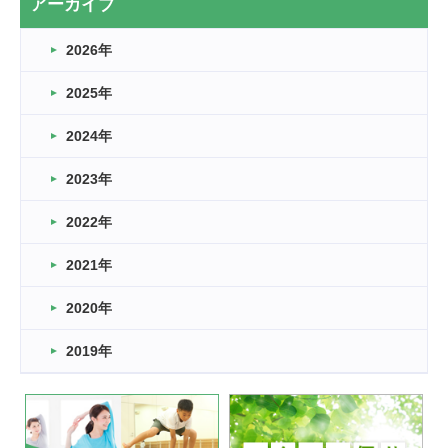
アーカイブ
なぎなた
2026年
2026.03.16
どこよりも早い情報解禁
2025年
2026.03.15
車いすバスケとRくんのお話
2024年
2026.03.14
2023年
卒業・卒園の季節★
2022年
2026.03.11
スタッフ自慢
2021年
緑ケ丘体育館
2022.11.03
2020年
市民スポーツ祭 剣道の部開催
緑ケ丘体育館
2019年
2022.07.24
いたっぼーる大会☆彡
緑ケ丘体育館