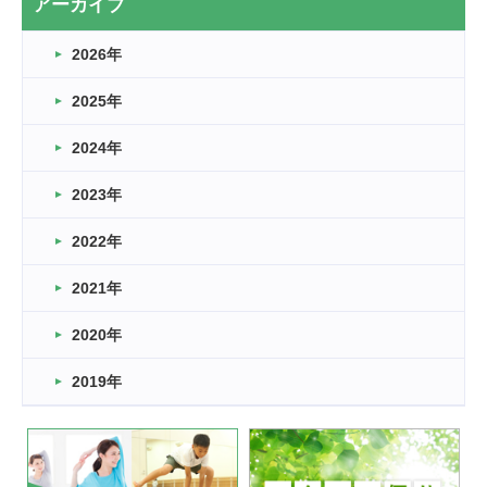
アーカイブ
なぎなた
2026年
2026.03.16
どこよりも早い情報解禁
2025年
2026.03.15
車いすバスケとRくんのお話
2024年
2026.03.14
2023年
卒業・卒園の季節★
2022年
2026.03.11
スタッフ自慢
2021年
緑ケ丘体育館
2022.11.03
2020年
市民スポーツ祭 剣道の部開催
緑ケ丘体育館
2019年
2022.07.24
いたっぼーる大会☆彡
緑ケ丘体育館