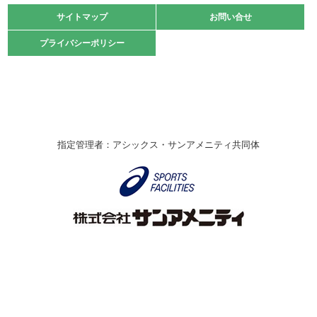
緑ケ丘体育館
サイトマップ
サイトマップ
お問い合せ
お問い合せ
2021.10.23
プライバシーポリシー
プライバシーポリシー
卓球選手権大会ラージボールの部開催☆
2021.10.20
車いすバスケチームの利用☆
緑ケ丘体育館
2021.06.26
指定管理者：アシックス・サンアメニティ共同体
伊丹市総合体育大会 バレーボール大会が開催されました
★
緑ケ丘体育館
2020.12.20
なわとびイベントを開催しました！
緑ケ丘体育館
2020.10.28
アシックス☆シニアウォーキングラボ
緑ケ丘体育館
Copyright © Itami City. All rights reserved.
2020.07.18