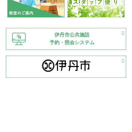
2022.07.03
市内総合体育大会が開始
緑ケ丘体育館
猪名川運動広場
古池運動広場
市立野球場
2022.06.12
伊丹市公共施設
県知事杯争奪バレーボール大会が開催
予約・照会システム
緑ケ丘体育館
2022.05.05
体育協会長杯 バドミントン競技の部
緑ケ丘体育館
2022.05.22
少年スポーツ大会 剣道の部
2022.06.05
阪神中学校 バレーボール優勝大会＊
緑ケ丘体育館
2021.11.13
マスターズスポーツフェスティバル「ビーチバレーボール
大会」開催