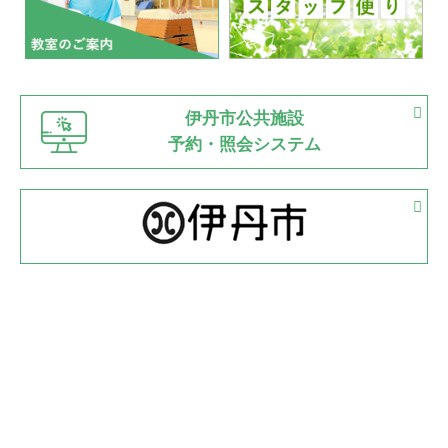
2022.07.03
市内総合体育大会が開始
緑ケ丘体育館
猪名川運動広場
古池運動広場
市立野球場
2022.06.12
伊丹市公共施設
県知事杯争奪バレーボール大会が開催
予約・照会システム
緑ケ丘体育館
2022.05.05
体育協会長杯 バドミントン競技の部
緑ケ丘体育館
2022.05.22
少年スポーツ大会 剣道の部
2022.06.05
阪神中学校 バレーボール優勝大会＊
緑ケ丘体育館
2021.11.13
マスターズスポーツフェスティバル「ビーチバレーボール
大会」開催