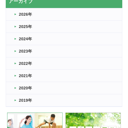
アーカイブ
なぎなた
2026年
2026.03.16
どこよりも早い情報解禁
2025年
2026.03.15
車いすバスケとRくんのお話
2024年
2026.03.14
2023年
卒業・卒園の季節★
2022年
2026.03.11
スタッフ自慢
2021年
緑ケ丘体育館
2022.11.03
2020年
市民スポーツ祭 剣道の部開催
緑ケ丘体育館
2019年
2022.07.24
いたっぼーる大会☆彡
緑ケ丘体育館