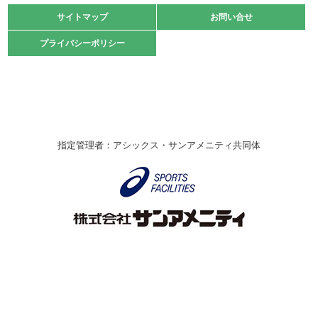
緑ケ丘体育館
サイトマップ
サイトマップ
お問い合せ
お問い合せ
2021.10.23
プライバシーポリシー
プライバシーポリシー
卓球選手権大会ラージボールの部開催☆
2021.10.20
車いすバスケチームの利用☆
緑ケ丘体育館
2021.06.26
指定管理者：アシックス・サンアメニティ共同体
伊丹市総合体育大会 バレーボール大会が開催されました
★
緑ケ丘体育館
2020.12.20
なわとびイベントを開催しました！
緑ケ丘体育館
2020.10.28
アシックス☆シニアウォーキングラボ
緑ケ丘体育館
Copyright © Itami City. All rights reserved.
2020.07.18