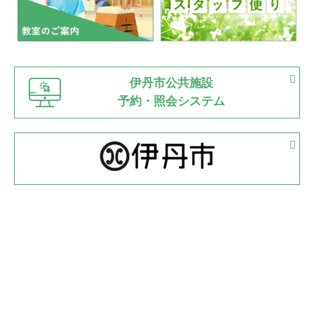
2022.07.03
市内総合体育大会が開始
緑ケ丘体育館
猪名川運動広場
古池運動広場
市立野球場
2022.06.12
伊丹市公共施設
県知事杯争奪バレーボール大会が開催
予約・照会システム
緑ケ丘体育館
2022.05.05
体育協会長杯 バドミントン競技の部
緑ケ丘体育館
2022.05.22
少年スポーツ大会 剣道の部
2022.06.05
阪神中学校 バレーボール優勝大会＊
緑ケ丘体育館
2021.11.13
マスターズスポーツフェスティバル「ビーチバレーボール
大会」開催