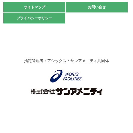
緑ケ丘体育館
サイトマップ
サイトマップ
お問い合せ
お問い合せ
2021.10.23
プライバシーポリシー
プライバシーポリシー
卓球選手権大会ラージボールの部開催☆
2021.10.20
車いすバスケチームの利用☆
緑ケ丘体育館
2021.06.26
指定管理者：アシックス・サンアメニティ共同体
伊丹市総合体育大会 バレーボール大会が開催されました
★
緑ケ丘体育館
2020.12.20
なわとびイベントを開催しました！
緑ケ丘体育館
2020.10.28
アシックス☆シニアウォーキングラボ
緑ケ丘体育館
Copyright © Itami City. All rights reserved.
2020.07.18