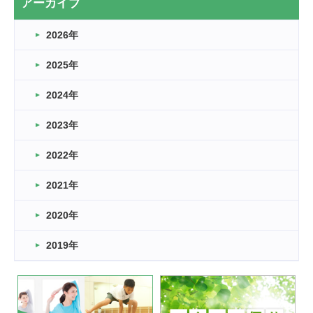
アーカイブ
なぎなた
2026年
2026.03.16
どこよりも早い情報解禁
2025年
2026.03.15
車いすバスケとRくんのお話
2024年
2026.03.14
2023年
卒業・卒園の季節★
2022年
2026.03.11
スタッフ自慢
2021年
緑ケ丘体育館
2022.11.03
2020年
市民スポーツ祭 剣道の部開催
緑ケ丘体育館
2019年
2022.07.24
いたっぼーる大会☆彡
緑ケ丘体育館