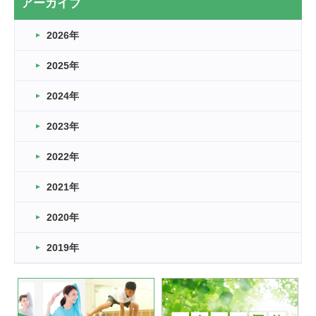
アーカイブ
なぎなた
2026年
2026.03.16
どこよりも早い情報解禁
2025年
2026.03.15
車いすバスケとRくんのお話
2024年
2026.03.14
2023年
卒業・卒園の季節★
2022年
2026.03.11
スタッフ自慢
2021年
緑ケ丘体育館
2022.11.03
2020年
市民スポーツ祭 剣道の部開催
緑ケ丘体育館
2019年
2022.07.24
いたっぼーる大会☆彡
緑ケ丘体育館