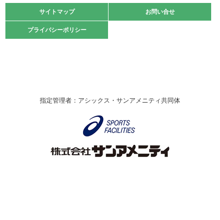
緑ケ丘体育館
サイトマップ
サイトマップ
お問い合せ
お問い合せ
2021.10.23
プライバシーポリシー
プライバシーポリシー
卓球選手権大会ラージボールの部開催☆
2021.10.20
車いすバスケチームの利用☆
緑ケ丘体育館
2021.06.26
指定管理者：アシックス・サンアメニティ共同体
伊丹市総合体育大会 バレーボール大会が開催されました
★
緑ケ丘体育館
2020.12.20
なわとびイベントを開催しました！
緑ケ丘体育館
2020.10.28
アシックス☆シニアウォーキングラボ
緑ケ丘体育館
Copyright © Itami City. All rights reserved.
2020.07.18