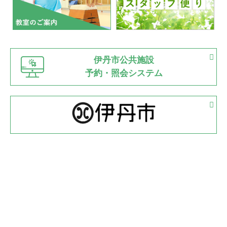
2022.07.03
市内総合体育大会が開始
緑ケ丘体育館
猪名川運動広場
古池運動広場
市立野球場
2022.06.12
伊丹市公共施設
県知事杯争奪バレーボール大会が開催
予約・照会システム
緑ケ丘体育館
2022.05.05
体育協会長杯 バドミントン競技の部
緑ケ丘体育館
2022.05.22
少年スポーツ大会 剣道の部
2022.06.05
阪神中学校 バレーボール優勝大会＊
緑ケ丘体育館
2021.11.13
マスターズスポーツフェスティバル「ビーチバレーボール
大会」開催