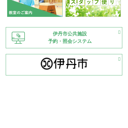
2022.07.03
市内総合体育大会が開始
緑ケ丘体育館
猪名川運動広場
古池運動広場
市立野球場
2022.06.12
伊丹市公共施設
県知事杯争奪バレーボール大会が開催
予約・照会システム
緑ケ丘体育館
2022.05.05
体育協会長杯 バドミントン競技の部
緑ケ丘体育館
2022.05.22
少年スポーツ大会 剣道の部
2022.06.05
阪神中学校 バレーボール優勝大会＊
緑ケ丘体育館
2021.11.13
マスターズスポーツフェスティバル「ビーチバレーボール
大会」開催