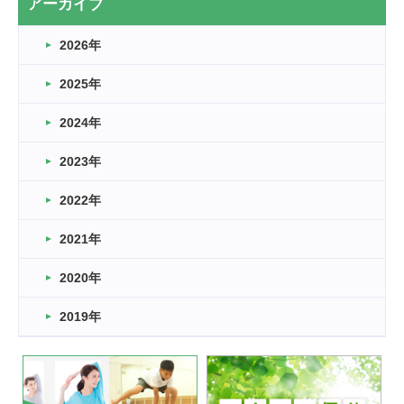
アーカイブ
なぎなた
2026年
2026.03.16
どこよりも早い情報解禁
2025年
2026.03.15
車いすバスケとRくんのお話
2024年
2026.03.14
2023年
卒業・卒園の季節★
2022年
2026.03.11
スタッフ自慢
2021年
緑ケ丘体育館
2022.11.03
2020年
市民スポーツ祭 剣道の部開催
緑ケ丘体育館
2019年
2022.07.24
いたっぼーる大会☆彡
緑ケ丘体育館