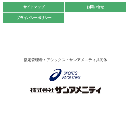
緑ケ丘体育館
サイトマップ
サイトマップ
お問い合せ
お問い合せ
2021.10.23
プライバシーポリシー
プライバシーポリシー
卓球選手権大会ラージボールの部開催☆
2021.10.20
車いすバスケチームの利用☆
緑ケ丘体育館
2021.06.26
指定管理者：アシックス・サンアメニティ共同体
伊丹市総合体育大会 バレーボール大会が開催されました
★
緑ケ丘体育館
2020.12.20
なわとびイベントを開催しました！
緑ケ丘体育館
2020.10.28
アシックス☆シニアウォーキングラボ
緑ケ丘体育館
Copyright © Itami City. All rights reserved.
2020.07.18