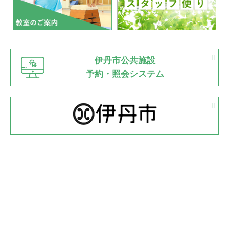
2022.07.03
市内総合体育大会が開始
緑ケ丘体育館
猪名川運動広場
古池運動広場
市立野球場
2022.06.12
伊丹市公共施設
県知事杯争奪バレーボール大会が開催
予約・照会システム
緑ケ丘体育館
2022.05.05
体育協会長杯 バドミントン競技の部
緑ケ丘体育館
2022.05.22
少年スポーツ大会 剣道の部
2022.06.05
阪神中学校 バレーボール優勝大会＊
緑ケ丘体育館
2021.11.13
マスターズスポーツフェスティバル「ビーチバレーボール
大会」開催