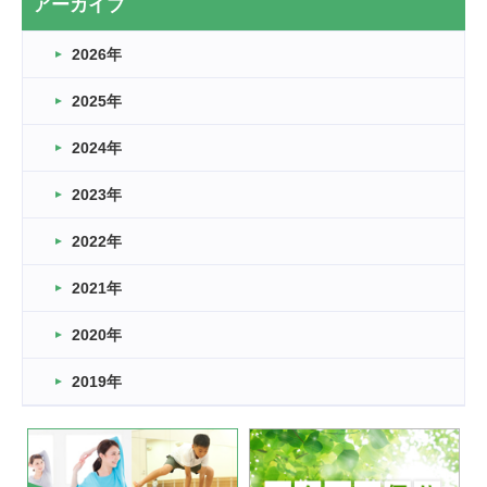
アーカイブ
なぎなた
2026年
2026.03.16
どこよりも早い情報解禁
2025年
2026.03.15
車いすバスケとRくんのお話
2024年
2026.03.14
2023年
卒業・卒園の季節★
2022年
2026.03.11
スタッフ自慢
2021年
緑ケ丘体育館
2022.11.03
2020年
市民スポーツ祭 剣道の部開催
緑ケ丘体育館
2019年
2022.07.24
いたっぼーる大会☆彡
緑ケ丘体育館