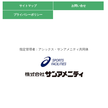
緑ケ丘体育館
サイトマップ
サイトマップ
お問い合せ
お問い合せ
2021.10.23
プライバシーポリシー
プライバシーポリシー
卓球選手権大会ラージボールの部開催☆
2021.10.20
車いすバスケチームの利用☆
緑ケ丘体育館
2021.06.26
指定管理者：アシックス・サンアメニティ共同体
伊丹市総合体育大会 バレーボール大会が開催されました
★
緑ケ丘体育館
2020.12.20
なわとびイベントを開催しました！
緑ケ丘体育館
2020.10.28
アシックス☆シニアウォーキングラボ
緑ケ丘体育館
Copyright © Itami City. All rights reserved.
2020.07.18