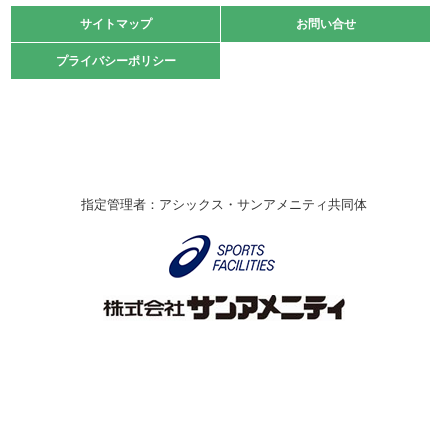
緑ケ丘体育館
サイトマップ
サイトマップ
お問い合せ
お問い合せ
2021.10.23
プライバシーポリシー
プライバシーポリシー
卓球選手権大会ラージボールの部開催☆
2021.10.20
車いすバスケチームの利用☆
緑ケ丘体育館
2021.06.26
指定管理者：アシックス・サンアメニティ共同体
伊丹市総合体育大会 バレーボール大会が開催されました
★
緑ケ丘体育館
2020.12.20
なわとびイベントを開催しました！
緑ケ丘体育館
2020.10.28
アシックス☆シニアウォーキングラボ
緑ケ丘体育館
Copyright © Itami City. All rights reserved.
2020.07.18