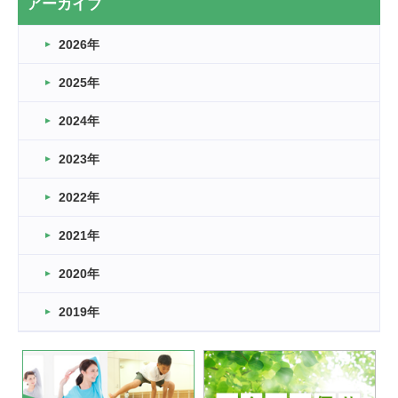
アーカイブ
なぎなた
2026年
2026.03.16
どこよりも早い情報解禁
2025年
2026.03.15
車いすバスケとRくんのお話
2024年
2026.03.14
2023年
卒業・卒園の季節★
2022年
2026.03.11
スタッフ自慢
2021年
緑ケ丘体育館
2022.11.03
2020年
市民スポーツ祭 剣道の部開催
緑ケ丘体育館
2019年
2022.07.24
いたっぼーる大会☆彡
緑ケ丘体育館