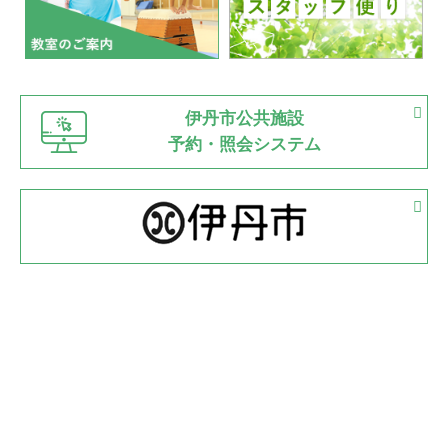
2022.07.03
市内総合体育大会が開始
緑ケ丘体育館
猪名川運動広場
古池運動広場
市立野球場
2022.06.12
伊丹市公共施設
県知事杯争奪バレーボール大会が開催
予約・照会システム
緑ケ丘体育館
2022.05.05
体育協会長杯 バドミントン競技の部
緑ケ丘体育館
2022.05.22
少年スポーツ大会 剣道の部
2022.06.05
阪神中学校 バレーボール優勝大会＊
緑ケ丘体育館
2021.11.13
マスターズスポーツフェスティバル「ビーチバレーボール
大会」開催