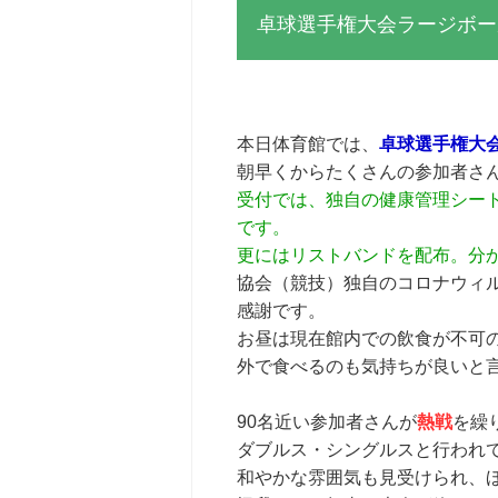
卓球選手権大会ラージボー
本日体育館では、
卓球選手権大
朝早くからたくさんの参加者さ
受付では、独自の健康管理シー
です。
更にはリストバンドを配布。分か
協会（競技）独自のコロナウィ
感謝です。
お昼は現在館内での飲食が不可
外で食べるのも気持ちが良いと
90名近い参加者さんが
熱戦
を繰
ダブルス・シングルスと行われ
和やかな雰囲気も見受けられ、ほっ