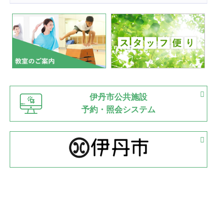
2022.07.24
いたっぼーる大会☆彡
緑ケ丘体育館
2022.07.03
市内総合体育大会が開始
緑ケ丘体育館
猪名川運動広場
古池運動広場
市立野球場
2022.06.12
伊丹市公共施設
県知事杯争奪バレーボール大会が開催
予約・照会システム
緑ケ丘体育館
2022.05.05
体育協会長杯 バドミントン競技の部
緑ケ丘体育館
2022.05.22
少年スポーツ大会 剣道の部
2022.06.05
阪神中学校 バレーボール優勝大会＊