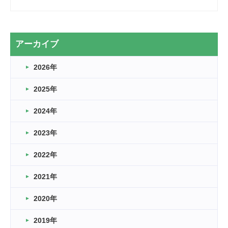
2026.03.28
2カ月
2026.03.20
アーカイブ
なぎなた
2026年
2026.03.16
どこよりも早い情報解禁
2025年
2026.03.15
車いすバスケとRくんのお話
2024年
2026.03.14
2023年
卒業・卒園の季節★
2022年
2026.03.11
スタッフ自慢
2021年
緑ケ丘体育館
2022.11.03
2020年
市民スポーツ祭 剣道の部開催
緑ケ丘体育館
2019年