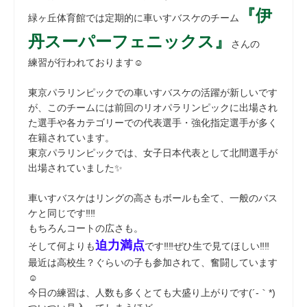
『伊
緑ヶ丘体育館では定期的に車いすバスケのチーム
丹スーパーフェニックス』
さんの
練習が行われております☺
東京パラリンピックでの車いすバスケの活躍が新しいです
が、このチームには前回のリオパラリンピックに出場され
た選手や各カテゴリーでの代表選手・強化指定選手が多く
在籍されています。
東京パラリンピックでは、女子日本代表として北間選手が
出場されていました✨
車いすバスケはリングの高さもボールも全て、一般のバス
ケと同じです‼‼
もちろんコートの広さも。
迫力満点
そして何よりも
です‼‼ぜひ生で見てほしい‼‼
最近は高校生？ぐらいの子も参加されて、奮闘しています
☺
今日の練習は、人数も多くとても大盛り上がりです(´-｀*)