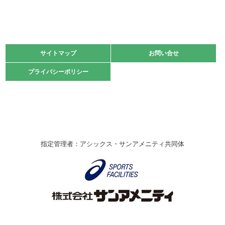
緑ケ丘体育館
2021.11.13
マスターズスポーツフェスティバル「ビーチバレーボール
大会」開催
緑ケ丘体育館
サイトマップ
サイトマップ
お問い合せ
お問い合せ
2021.10.23
プライバシーポリシー
プライバシーポリシー
卓球選手権大会ラージボールの部開催☆
2021.10.20
車いすバスケチームの利用☆
緑ケ丘体育館
2021.06.26
指定管理者：アシックス・サンアメニティ共同体
伊丹市総合体育大会 バレーボール大会が開催されました
★
緑ケ丘体育館
2020.12.20
なわとびイベントを開催しました！
緑ケ丘体育館