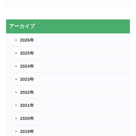
2026.03.28
2カ月
2026.03.20
アーカイブ
なぎなた
2026年
2026.03.16
どこよりも早い情報解禁
2025年
2026.03.15
車いすバスケとRくんのお話
2024年
2026.03.14
2023年
卒業・卒園の季節★
2022年
2026.03.11
スタッフ自慢
2021年
緑ケ丘体育館
2022.11.03
2020年
市民スポーツ祭 剣道の部開催
緑ケ丘体育館
2019年