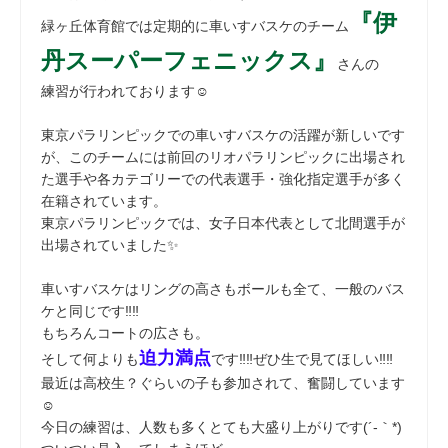
『伊
緑ヶ丘体育館では定期的に車いすバスケのチーム
丹スーパーフェニックス』
さんの
練習が行われております☺
東京パラリンピックでの車いすバスケの活躍が新しいです
が、このチームには前回のリオパラリンピックに出場され
た選手や各カテゴリーでの代表選手・強化指定選手が多く
在籍されています。
東京パラリンピックでは、女子日本代表として北間選手が
出場されていました✨
車いすバスケはリングの高さもボールも全て、一般のバス
ケと同じです‼‼
もちろんコートの広さも。
迫力満点
そして何よりも
です‼‼ぜひ生で見てほしい‼‼
最近は高校生？ぐらいの子も参加されて、奮闘しています
☺
今日の練習は、人数も多くとても大盛り上がりです(´-｀*)