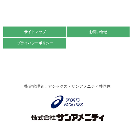
緑ケ丘体育館
2021.11.13
マスターズスポーツフェスティバル「ビーチバレーボール
大会」開催
緑ケ丘体育館
サイトマップ
サイトマップ
お問い合せ
お問い合せ
2021.10.23
プライバシーポリシー
プライバシーポリシー
卓球選手権大会ラージボールの部開催☆
2021.10.20
車いすバスケチームの利用☆
緑ケ丘体育館
2021.06.26
指定管理者：アシックス・サンアメニティ共同体
伊丹市総合体育大会 バレーボール大会が開催されました
★
緑ケ丘体育館
2020.12.20
なわとびイベントを開催しました！
緑ケ丘体育館