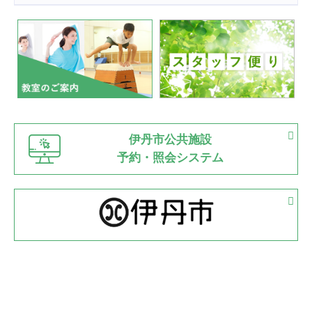
2022.07.24
いたっぼーる大会☆彡
緑ケ丘体育館
2022.07.03
市内総合体育大会が開始
緑ケ丘体育館
猪名川運動広場
古池運動広場
市立野球場
2022.06.12
伊丹市公共施設
県知事杯争奪バレーボール大会が開催
予約・照会システム
緑ケ丘体育館
2022.05.05
体育協会長杯 バドミントン競技の部
緑ケ丘体育館
2022.05.22
少年スポーツ大会 剣道の部
2022.06.05
阪神中学校 バレーボール優勝大会＊