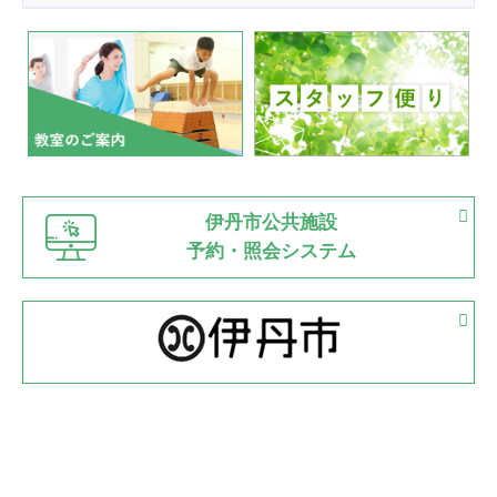
2022.07.24
いたっぼーる大会☆彡
緑ケ丘体育館
2022.07.03
市内総合体育大会が開始
緑ケ丘体育館
猪名川運動広場
古池運動広場
市立野球場
2022.06.12
伊丹市公共施設
県知事杯争奪バレーボール大会が開催
予約・照会システム
緑ケ丘体育館
2022.05.05
体育協会長杯 バドミントン競技の部
緑ケ丘体育館
2022.05.22
少年スポーツ大会 剣道の部
2022.06.05
阪神中学校 バレーボール優勝大会＊