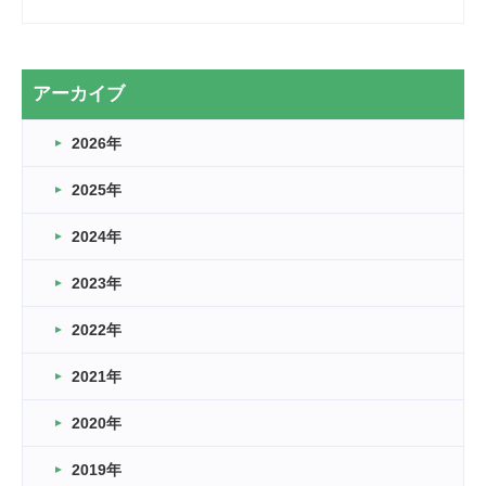
2026.03.28
2カ月
2026.03.20
アーカイブ
なぎなた
2026年
2026.03.16
どこよりも早い情報解禁
2025年
2026.03.15
車いすバスケとRくんのお話
2024年
2026.03.14
2023年
卒業・卒園の季節★
2022年
2026.03.11
スタッフ自慢
2021年
緑ケ丘体育館
2022.11.03
2020年
市民スポーツ祭 剣道の部開催
緑ケ丘体育館
2019年