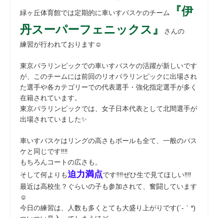
『伊
緑ヶ丘体育館では定期的に車いすバスケのチーム
丹スーパーフェニックス』
さんの
練習が行われております☺
東京パラリンピックでの車いすバスケの活躍が新しいです
が、このチームには前回のリオパラリンピックに出場され
た選手や各カテゴリーでの代表選手・強化指定選手が多く
在籍されています。
東京パラリンピックでは、女子日本代表として北間選手が
出場されていました✨
車いすバスケはリングの高さもボールも全て、一般のバス
ケと同じです‼‼
もちろんコートの広さも。
迫力満点
そして何よりも
です‼‼ぜひ生で見てほしい‼‼
最近は高校生？ぐらいの子も参加されて、奮闘しています
☺
今日の練習は、人数も多くとても大盛り上がりです(´-｀*)