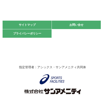
緑ケ丘体育館
2021.11.13
マスターズスポーツフェスティバル「ビーチバレーボール
大会」開催
緑ケ丘体育館
サイトマップ
サイトマップ
お問い合せ
お問い合せ
2021.10.23
プライバシーポリシー
プライバシーポリシー
卓球選手権大会ラージボールの部開催☆
2021.10.20
車いすバスケチームの利用☆
緑ケ丘体育館
2021.06.26
指定管理者：アシックス・サンアメニティ共同体
伊丹市総合体育大会 バレーボール大会が開催されました
★
緑ケ丘体育館
2020.12.20
なわとびイベントを開催しました！
緑ケ丘体育館