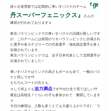
『伊
緑ヶ丘体育館では定期的に車いすバスケのチーム
丹スーパーフェニックス』
さんの
練習が行われております☺
東京パラリンピックでの車いすバスケの活躍が新しいです
が、このチームには前回のリオパラリンピックに出場され
た選手や各カテゴリーでの代表選手・強化指定選手が多く
在籍されています。
東京パラリンピックでは、女子日本代表として北間選手が
出場されていました✨
車いすバスケはリングの高さもボールも全て、一般のバス
ケと同じです‼‼
もちろんコートの広さも。
迫力満点
そして何よりも
です‼‼ぜひ生で見てほしい‼‼
最近は高校生？ぐらいの子も参加されて、奮闘しています
☺
今日の練習は、人数も多くとても大盛り上がりです(´-｀*)