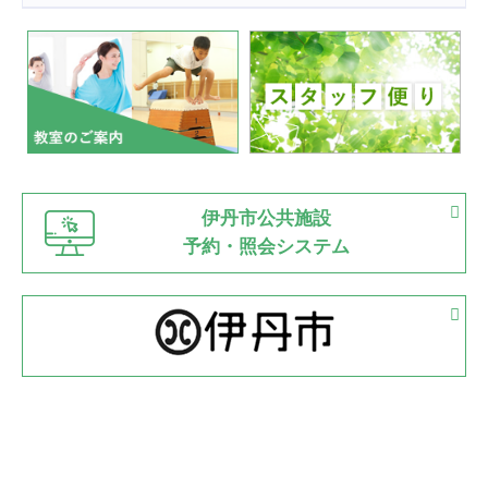
2022.07.24
いたっぼーる大会☆彡
緑ケ丘体育館
2022.07.03
市内総合体育大会が開始
緑ケ丘体育館
猪名川運動広場
古池運動広場
市立野球場
2022.06.12
伊丹市公共施設
県知事杯争奪バレーボール大会が開催
予約・照会システム
緑ケ丘体育館
2022.05.05
体育協会長杯 バドミントン競技の部
緑ケ丘体育館
2022.05.22
少年スポーツ大会 剣道の部
2022.06.05
阪神中学校 バレーボール優勝大会＊