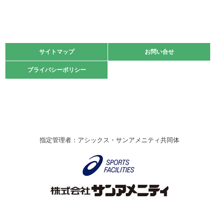
緑ケ丘体育館
2021.11.13
マスターズスポーツフェスティバル「ビーチバレーボール
大会」開催
緑ケ丘体育館
サイトマップ
サイトマップ
お問い合せ
お問い合せ
2021.10.23
プライバシーポリシー
プライバシーポリシー
卓球選手権大会ラージボールの部開催☆
2021.10.20
車いすバスケチームの利用☆
緑ケ丘体育館
2021.06.26
指定管理者：アシックス・サンアメニティ共同体
伊丹市総合体育大会 バレーボール大会が開催されました
★
緑ケ丘体育館
2020.12.20
なわとびイベントを開催しました！
緑ケ丘体育館