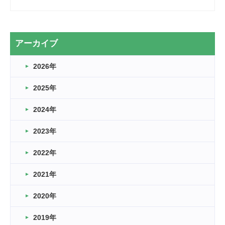
2026.03.28
2カ月
2026.03.20
アーカイブ
なぎなた
2026年
2026.03.16
どこよりも早い情報解禁
2025年
2026.03.15
車いすバスケとRくんのお話
2024年
2026.03.14
2023年
卒業・卒園の季節★
2022年
2026.03.11
スタッフ自慢
2021年
緑ケ丘体育館
2022.11.03
2020年
市民スポーツ祭 剣道の部開催
緑ケ丘体育館
2019年