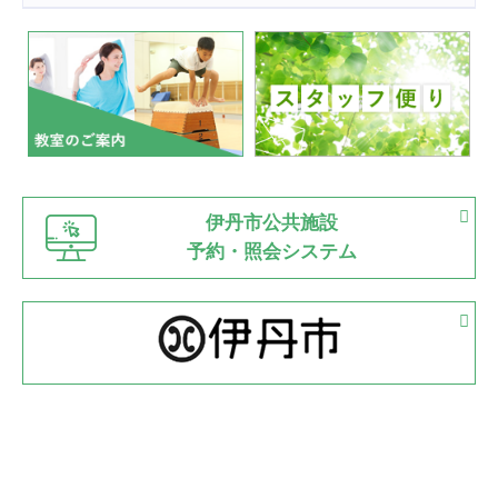
2022.07.24
いたっぼーる大会☆彡
緑ケ丘体育館
2022.07.03
市内総合体育大会が開始
緑ケ丘体育館
猪名川運動広場
古池運動広場
市立野球場
2022.06.12
伊丹市公共施設
県知事杯争奪バレーボール大会が開催
予約・照会システム
緑ケ丘体育館
2022.05.05
体育協会長杯 バドミントン競技の部
緑ケ丘体育館
2022.05.22
少年スポーツ大会 剣道の部
2022.06.05
阪神中学校 バレーボール優勝大会＊