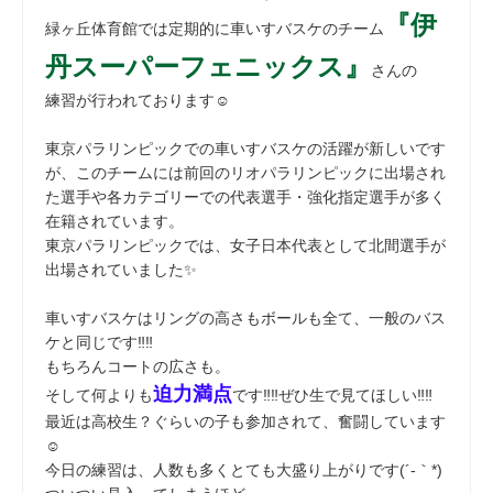
『伊
緑ヶ丘体育館では定期的に車いすバスケのチーム
丹スーパーフェニックス』
さんの
練習が行われております☺
東京パラリンピックでの車いすバスケの活躍が新しいです
が、このチームには前回のリオパラリンピックに出場され
た選手や各カテゴリーでの代表選手・強化指定選手が多く
在籍されています。
東京パラリンピックでは、女子日本代表として北間選手が
出場されていました✨
車いすバスケはリングの高さもボールも全て、一般のバス
ケと同じです‼‼
もちろんコートの広さも。
迫力満点
そして何よりも
です‼‼ぜひ生で見てほしい‼‼
最近は高校生？ぐらいの子も参加されて、奮闘しています
☺
今日の練習は、人数も多くとても大盛り上がりです(´-｀*)