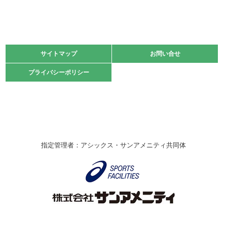
緑ケ丘体育館
2021.11.13
マスターズスポーツフェスティバル「ビーチバレーボール
大会」開催
緑ケ丘体育館
サイトマップ
サイトマップ
お問い合せ
お問い合せ
2021.10.23
プライバシーポリシー
プライバシーポリシー
卓球選手権大会ラージボールの部開催☆
2021.10.20
車いすバスケチームの利用☆
緑ケ丘体育館
2021.06.26
指定管理者：アシックス・サンアメニティ共同体
伊丹市総合体育大会 バレーボール大会が開催されました
★
緑ケ丘体育館
2020.12.20
なわとびイベントを開催しました！
緑ケ丘体育館