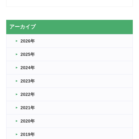
2026.03.28
2カ月
2026.03.20
アーカイブ
なぎなた
2026年
2026.03.16
どこよりも早い情報解禁
2025年
2026.03.15
車いすバスケとRくんのお話
2024年
2026.03.14
2023年
卒業・卒園の季節★
2022年
2026.03.11
スタッフ自慢
2021年
緑ケ丘体育館
2022.11.03
2020年
市民スポーツ祭 剣道の部開催
緑ケ丘体育館
2019年