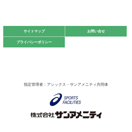
緑ケ丘体育館
2021.11.13
マスターズスポーツフェスティバル「ビーチバレーボール
大会」開催
緑ケ丘体育館
サイトマップ
サイトマップ
お問い合せ
お問い合せ
2021.10.23
プライバシーポリシー
プライバシーポリシー
卓球選手権大会ラージボールの部開催☆
2021.10.20
車いすバスケチームの利用☆
緑ケ丘体育館
2021.06.26
指定管理者：アシックス・サンアメニティ共同体
伊丹市総合体育大会 バレーボール大会が開催されました
★
緑ケ丘体育館
2020.12.20
なわとびイベントを開催しました！
緑ケ丘体育館