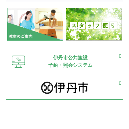
2022.07.24
いたっぼーる大会☆彡
緑ケ丘体育館
2022.07.03
市内総合体育大会が開始
緑ケ丘体育館
猪名川運動広場
古池運動広場
市立野球場
2022.06.12
伊丹市公共施設
県知事杯争奪バレーボール大会が開催
予約・照会システム
緑ケ丘体育館
2022.05.05
体育協会長杯 バドミントン競技の部
緑ケ丘体育館
2022.05.22
少年スポーツ大会 剣道の部
2022.06.05
阪神中学校 バレーボール優勝大会＊