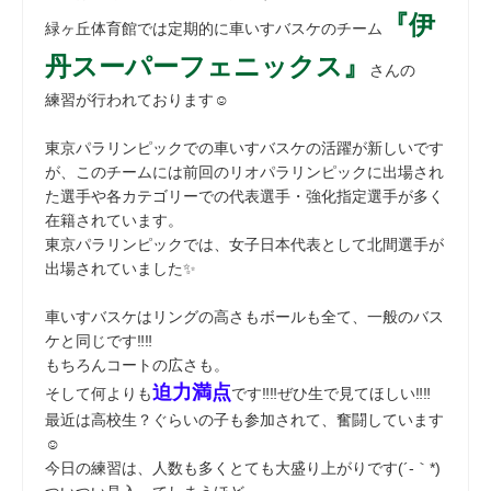
『伊
緑ヶ丘体育館では定期的に車いすバスケのチーム
丹スーパーフェニックス』
さんの
練習が行われております☺
東京パラリンピックでの車いすバスケの活躍が新しいです
が、このチームには前回のリオパラリンピックに出場され
た選手や各カテゴリーでの代表選手・強化指定選手が多く
在籍されています。
東京パラリンピックでは、女子日本代表として北間選手が
出場されていました✨
車いすバスケはリングの高さもボールも全て、一般のバス
ケと同じです‼‼
もちろんコートの広さも。
迫力満点
そして何よりも
です‼‼ぜひ生で見てほしい‼‼
最近は高校生？ぐらいの子も参加されて、奮闘しています
☺
今日の練習は、人数も多くとても大盛り上がりです(´-｀*)