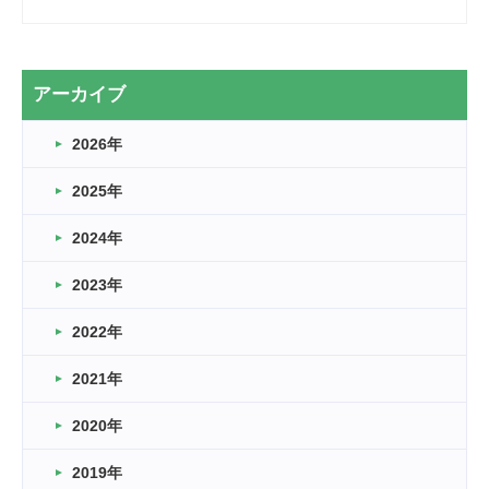
2026.03.28
2カ月
2026.03.20
アーカイブ
なぎなた
2026年
2026.03.16
どこよりも早い情報解禁
2025年
2026.03.15
車いすバスケとRくんのお話
2024年
2026.03.14
2023年
卒業・卒園の季節★
2022年
2026.03.11
スタッフ自慢
2021年
緑ケ丘体育館
2022.11.03
2020年
市民スポーツ祭 剣道の部開催
緑ケ丘体育館
2019年