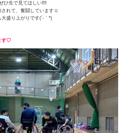
‼ぜひ生で見てほしい‼‼
加されて、奮闘しています☺
盛り上がりです(´-｀*)
ます♡