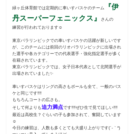
『伊
緑ヶ丘体育館では定期的に車いすバスケのチーム
丹スーパーフェニックス』
さんの
練習が行われております☺
東京パラリンピックでの車いすバスケの活躍が新しいです
が、このチームには前回のリオパラリンピックに出場され
た選手や各カテゴリーでの代表選手・強化指定選手が多く
在籍されています。
東京パラリンピックでは、女子日本代表として北間選手が
出場されていました✨
車いすバスケはリングの高さもボールも全て、一般のバス
ケと同じです‼‼
もちろんコートの広さも。
迫力満点
そして何よりも
です‼‼ぜひ生で見てほしい‼‼
最近は高校生？ぐらいの子も参加されて、奮闘しています
☺
今日の練習は、人数も多くとても大盛り上がりです(´-｀*)