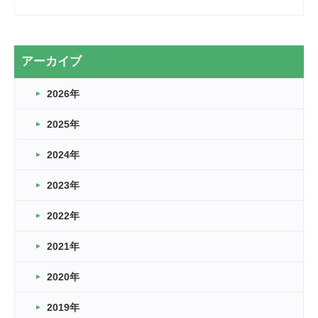
2026.03.28
2カ月
2026.03.20
アーカイブ
なぎなた
2026年
2026.03.16
どこよりも早い情報解禁
2025年
2026.03.15
車いすバスケとRくんのお話
2024年
2026.03.14
2023年
卒業・卒園の季節★
2022年
2026.03.11
スタッフ自慢
2021年
緑ケ丘体育館
2022.11.03
2020年
市民スポーツ祭 剣道の部開催
緑ケ丘体育館
2019年