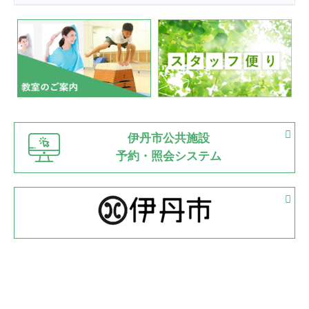
2022.07.24
いたっぼーる大会☆彡
緑ケ丘体育館
2022.07.03
市内総合体育大会が開始
緑ケ丘体育館
猪名川運動広場
古池運動広場
市立野球場
2022.06.12
伊丹市公共施設
県知事杯争奪バレーボール大会が開催
予約・照会システム
緑ケ丘体育館
2022.05.05
体育協会長杯 バドミントン競技の部
緑ケ丘体育館
2022.05.22
少年スポーツ大会 剣道の部
2022.06.05
阪神中学校 バレーボール優勝大会＊