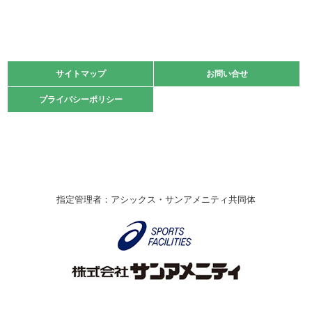
緑ケ丘体育館
2021.11.13
マスターズスポーツフェスティバル「ビーチバレーボール
大会」開催
緑ケ丘体育館
サイトマップ
サイトマップ
お問い合せ
お問い合せ
2021.10.23
プライバシーポリシー
プライバシーポリシー
卓球選手権大会ラージボールの部開催☆
2021.10.20
車いすバスケチームの利用☆
緑ケ丘体育館
2021.06.26
指定管理者：アシックス・サンアメニティ共同体
伊丹市総合体育大会 バレーボール大会が開催されました
★
緑ケ丘体育館
2020.12.20
なわとびイベントを開催しました！
緑ケ丘体育館