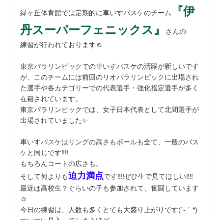
『伊
緑ヶ丘体育館では定期的に車いすバスケのチーム
丹スーパーフェニックス』
さんの
練習が行われております☺
東京パラリンピックでの車いすバスケの活躍が新しいです
が、このチームには前回のリオパラリンピックに出場され
た選手や各カテゴリーでの代表選手・強化指定選手が多く
在籍されています。
東京パラリンピックでは、女子日本代表として北間選手が
出場されていました✨
車いすバスケはリングの高さもボールも全て、一般のバス
ケと同じです‼‼
もちろんコートの広さも。
迫力満点
そして何よりも
です‼‼ぜひ生で見てほしい‼‼
最近は高校生？ぐらいの子も参加されて、奮闘しています
☺
今日の練習は、人数も多くとても大盛り上がりです(´-｀*)