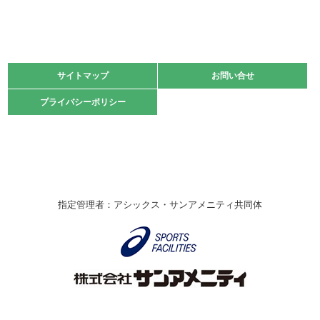
緑ケ丘体育館
2021.11.13
マスターズスポーツフェスティバル「ビーチバレーボール
大会」開催
緑ケ丘体育館
サイトマップ
サイトマップ
お問い合せ
お問い合せ
2021.10.23
プライバシーポリシー
プライバシーポリシー
卓球選手権大会ラージボールの部開催☆
2021.10.20
車いすバスケチームの利用☆
緑ケ丘体育館
2021.06.26
指定管理者：アシックス・サンアメニティ共同体
伊丹市総合体育大会 バレーボール大会が開催されました
★
緑ケ丘体育館
2020.12.20
なわとびイベントを開催しました！
緑ケ丘体育館