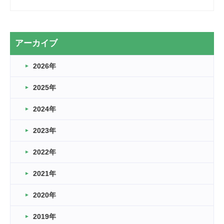
2026.03.28
2カ月
2026.03.20
アーカイブ
なぎなた
2026年
2026.03.16
どこよりも早い情報解禁
2025年
2026.03.15
車いすバスケとRくんのお話
2024年
2026.03.14
2023年
卒業・卒園の季節★
2022年
2026.03.11
スタッフ自慢
2021年
緑ケ丘体育館
2022.11.03
2020年
市民スポーツ祭 剣道の部開催
緑ケ丘体育館
2019年