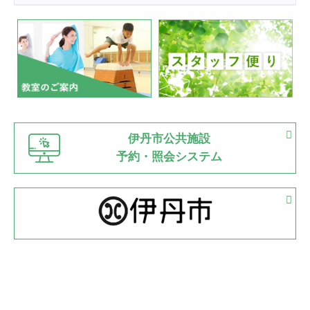
2022.07.24
いたっぼーる大会☆彡
緑ケ丘体育館
2022.07.03
市内総合体育大会が開始
緑ケ丘体育館
猪名川運動広場
古池運動広場
市立野球場
2022.06.12
伊丹市公共施設
県知事杯争奪バレーボール大会が開催
予約・照会システム
緑ケ丘体育館
2022.05.05
体育協会長杯 バドミントン競技の部
緑ケ丘体育館
2022.05.22
少年スポーツ大会 剣道の部
2022.06.05
阪神中学校 バレーボール優勝大会＊