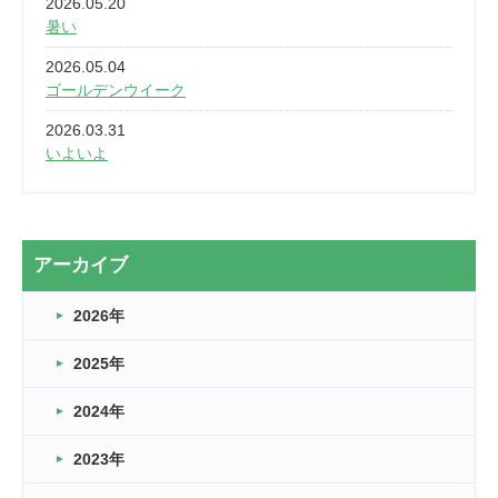
2026.05.20
暑い
2026.05.04
ゴールデンウイーク
2026.03.31
いよいよ
2026.03.28
2カ月
2026.03.20
アーカイブ
なぎなた
2026年
2026.03.16
どこよりも早い情報解禁
2025年
2026.03.15
車いすバスケとRくんのお話
2024年
2026.03.14
2023年
卒業・卒園の季節★