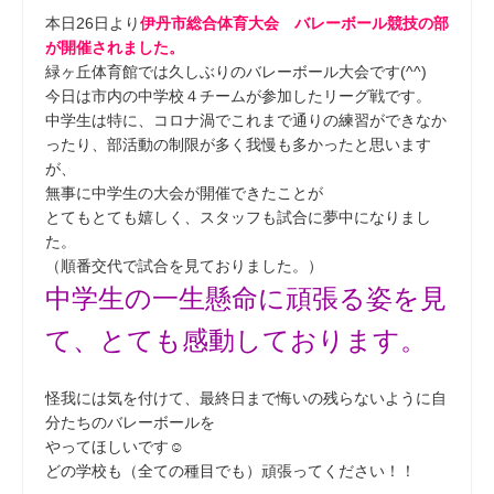
本日26日より
伊丹市総合体育大会 バレーボール競技の部
が開催されました。
緑ヶ丘体育館では久しぶりのバレーボール大会です(^^)
今日は市内の中学校４チームが参加したリーグ戦です。
中学生は特に、コロナ渦でこれまで通りの練習ができなか
ったり、部活動の制限が多く我慢も多かったと思います
が、
無事に中学生の大会が開催できたことが
とてもとても嬉しく、スタッフも試合に夢中になりまし
た。
（順番交代で試合を見ておりました。）
中学生の一生懸命に頑張る姿を見
て、とても感動しております。
怪我には気を付けて、最終日まで悔いの残らないように自
分たちのバレーボールを
やってほしいです☺
どの学校も（全ての種目でも）頑張ってください！！