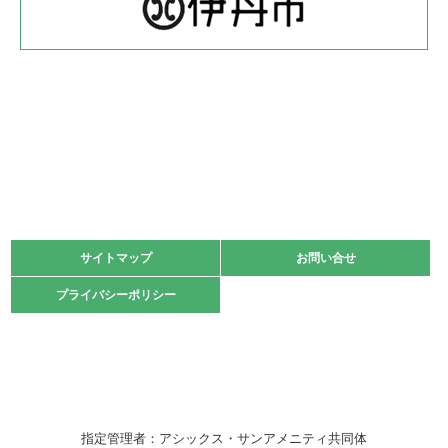
緑ケ丘体育館
2022.05.22
少年スポーツ大会 剣道の部
2022.06.05
阪神中学校 バレーボール優勝大会＊
緑ケ丘体育館
2021.11.13
マスターズスポーツフェスティバル「ビーチバレーボール
大会」開催
緑ケ丘体育館
サイトマップ
サイトマップ
お問い合せ
お問い合せ
2021.10.23
プライバシーポリシー
プライバシーポリシー
卓球選手権大会ラージボールの部開催☆
2021.10.20
車いすバスケチームの利用☆
緑ケ丘体育館
2021.06.26
指定管理者：アシックス・サンアメニティ共同体
伊丹市総合体育大会 バレーボール大会が開催されました