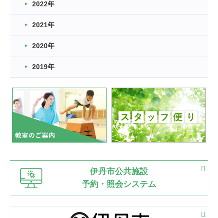
2022年
2026.03.11
スタッフ自慢
2021年
緑ケ丘体育館
2022.11.03
2020年
市民スポーツ祭 剣道の部開催
緑ケ丘体育館
2019年
2022.07.24
いたっぼーる大会☆彡
緑ケ丘体育館
2022.07.03
市内総合体育大会が開始
緑ケ丘体育館
猪名川運動広場
古池運動広場
市立野球場
2022.06.12
伊丹市公共施設
県知事杯争奪バレーボール大会が開催
予約・照会システム
緑ケ丘体育館
2022.05.05
体育協会長杯 バドミントン競技の部