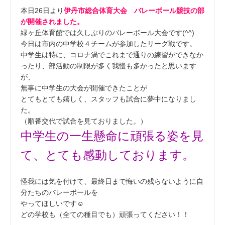
本日26日より
伊丹市総合体育大会 バレーボール競技の部
が開催されました。
緑ヶ丘体育館では久しぶりのバレーボール大会です(^^)
今日は市内の中学校４チームが参加したリーグ戦です。
中学生は特に、コロナ渦でこれまで通りの練習ができなか
ったり、部活動の制限が多く我慢も多かったと思います
が、
無事に中学生の大会が開催できたことが
とてもとても嬉しく、スタッフも試合に夢中になりまし
た。
（順番交代で試合を見ておりました。）
中学生の一生懸命に頑張る姿を見
て、とても感動しております。
怪我には気を付けて、最終日まで悔いの残らないように自
分たちのバレーボールを
やってほしいです☺
どの学校も（全ての種目でも）頑張ってください！！