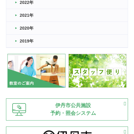
2022年
2026.03.11
スタッフ自慢
2021年
緑ケ丘体育館
2022.11.03
2020年
市民スポーツ祭 剣道の部開催
緑ケ丘体育館
2019年
2022.07.24
いたっぼーる大会☆彡
緑ケ丘体育館
2022.07.03
市内総合体育大会が開始
緑ケ丘体育館
猪名川運動広場
古池運動広場
市立野球場
2022.06.12
伊丹市公共施設
県知事杯争奪バレーボール大会が開催
予約・照会システム
緑ケ丘体育館
2022.05.05
体育協会長杯 バドミントン競技の部