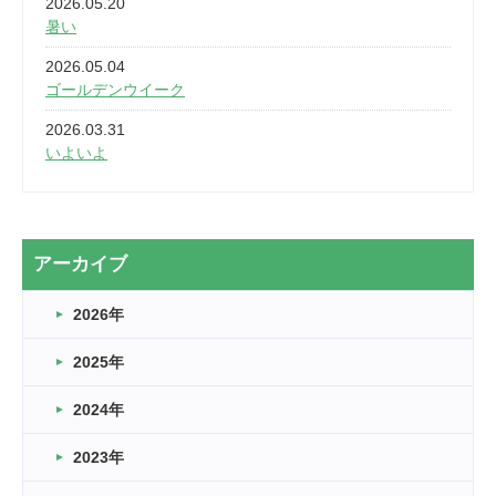
2026.05.20
暑い
2026.05.04
ゴールデンウイーク
2026.03.31
いよいよ
2026.03.28
2カ月
2026.03.20
アーカイブ
なぎなた
2026年
2026.03.16
どこよりも早い情報解禁
2025年
2026.03.15
車いすバスケとRくんのお話
2024年
2026.03.14
2023年
卒業・卒園の季節★