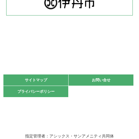
緑ケ丘体育館
2022.05.22
少年スポーツ大会 剣道の部
2022.06.05
阪神中学校 バレーボール優勝大会＊
緑ケ丘体育館
2021.11.13
マスターズスポーツフェスティバル「ビーチバレーボール
大会」開催
緑ケ丘体育館
サイトマップ
サイトマップ
お問い合せ
お問い合せ
2021.10.23
プライバシーポリシー
プライバシーポリシー
卓球選手権大会ラージボールの部開催☆
2021.10.20
車いすバスケチームの利用☆
緑ケ丘体育館
2021.06.26
指定管理者：アシックス・サンアメニティ共同体
伊丹市総合体育大会 バレーボール大会が開催されました