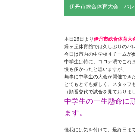
伊丹市総合体育大会 バレ
本日26日より
伊丹市総合体育大
緑ヶ丘体育館では久しぶりのバレー
今日は市内の中学校４チームが
中学生は特に、コロナ渦でこれ
慢も多かったと思いますが、
無事に中学生の大会が開催でき
とてもとても嬉しく、スタッフ
（順番交代で試合を見ておりま
中学生の一生懸命に
ます。
怪我には気を付けて、最終日ま