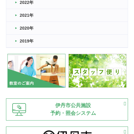
2022年
2026.03.11
スタッフ自慢
2021年
緑ケ丘体育館
2022.11.03
2020年
市民スポーツ祭 剣道の部開催
緑ケ丘体育館
2019年
2022.07.24
いたっぼーる大会☆彡
緑ケ丘体育館
2022.07.03
市内総合体育大会が開始
緑ケ丘体育館
猪名川運動広場
古池運動広場
市立野球場
2022.06.12
伊丹市公共施設
県知事杯争奪バレーボール大会が開催
予約・照会システム
緑ケ丘体育館
2022.05.05
体育協会長杯 バドミントン競技の部