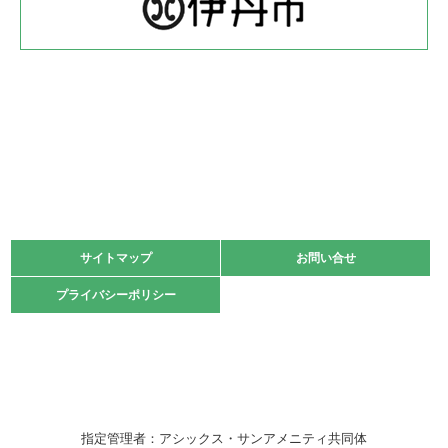
緑ケ丘体育館
2022.05.22
少年スポーツ大会 剣道の部
2022.06.05
阪神中学校 バレーボール優勝大会＊
緑ケ丘体育館
2021.11.13
マスターズスポーツフェスティバル「ビーチバレーボール
大会」開催
緑ケ丘体育館
サイトマップ
サイトマップ
お問い合せ
お問い合せ
2021.10.23
プライバシーポリシー
プライバシーポリシー
卓球選手権大会ラージボールの部開催☆
2021.10.20
車いすバスケチームの利用☆
緑ケ丘体育館
2021.06.26
指定管理者：アシックス・サンアメニティ共同体
伊丹市総合体育大会 バレーボール大会が開催されました