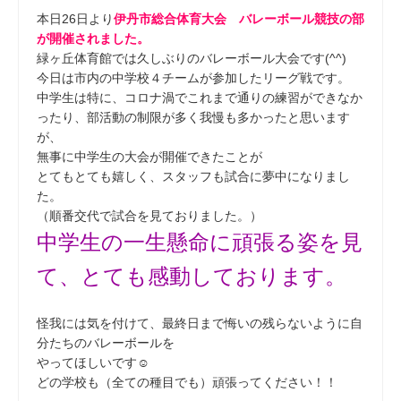
本日26日より
伊丹市総合体育大会 バレーボール競技の部
が開催されました。
緑ヶ丘体育館では久しぶりのバレーボール大会です(^^)
今日は市内の中学校４チームが参加したリーグ戦です。
中学生は特に、コロナ渦でこれまで通りの練習ができなか
ったり、部活動の制限が多く我慢も多かったと思います
が、
無事に中学生の大会が開催できたことが
とてもとても嬉しく、スタッフも試合に夢中になりまし
た。
（順番交代で試合を見ておりました。）
中学生の一生懸命に頑張る姿を見
て、とても感動しております。
怪我には気を付けて、最終日まで悔いの残らないように自
分たちのバレーボールを
やってほしいです☺
どの学校も（全ての種目でも）頑張ってください！！