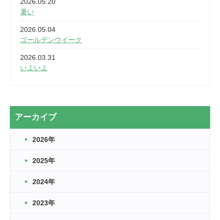
2026.05.20
暑い
2026.05.04
ゴールデンウイーク
2026.03.31
いよいよ
2026.03.28
2カ月
2026.03.20
アーカイブ
なぎなた
2026年
2026.03.16
どこよりも早い情報解禁
2025年
2026.03.15
車いすバスケとRくんのお話
2024年
2026.03.14
2023年
卒業・卒園の季節★