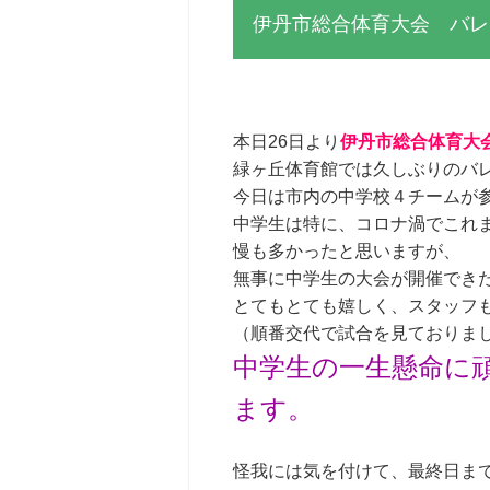
伊丹市総合体育大会 バレ
本日26日より
伊丹市総合体育大
緑ヶ丘体育館では久しぶりのバレー
今日は市内の中学校４チームが
中学生は特に、コロナ渦でこれ
慢も多かったと思いますが、
無事に中学生の大会が開催でき
とてもとても嬉しく、スタッフ
（順番交代で試合を見ておりま
中学生の一生懸命に
ます。
怪我には気を付けて、最終日ま