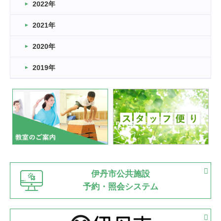
2022年
2026.03.11
スタッフ自慢
2021年
緑ケ丘体育館
2022.11.03
2020年
市民スポーツ祭 剣道の部開催
緑ケ丘体育館
2019年
2022.07.24
いたっぼーる大会☆彡
緑ケ丘体育館
2022.07.03
市内総合体育大会が開始
緑ケ丘体育館
猪名川運動広場
古池運動広場
市立野球場
2022.06.12
伊丹市公共施設
県知事杯争奪バレーボール大会が開催
予約・照会システム
緑ケ丘体育館
2022.05.05
体育協会長杯 バドミントン競技の部