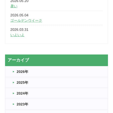
2026.05.20
暑い
2026.05.04
ゴールデンウイーク
2026.03.31
いよいよ
2026.03.28
2カ月
2026.03.20
アーカイブ
なぎなた
2026年
2026.03.16
どこよりも早い情報解禁
2025年
2026.03.15
車いすバスケとRくんのお話
2024年
2026.03.14
2023年
卒業・卒園の季節★