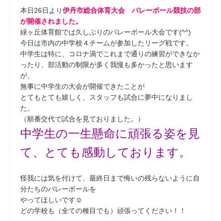
本日26日より
伊丹市総合体育大会 バレーボール競技の部
が開催されました。
緑ヶ丘体育館では久しぶりのバレーボール大会です(^^)
今日は市内の中学校４チームが参加したリーグ戦です。
中学生は特に、コロナ渦でこれまで通りの練習ができなか
ったり、部活動の制限が多く我慢も多かったと思います
が、
無事に中学生の大会が開催できたことが
とてもとても嬉しく、スタッフも試合に夢中になりまし
た。
（順番交代で試合を見ておりました。）
中学生の一生懸命に頑張る姿を見
て、とても感動しております。
怪我には気を付けて、最終日まで悔いの残らないように自
分たちのバレーボールを
やってほしいです☺
どの学校も（全ての種目でも）頑張ってください！！