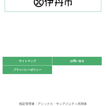
緑ケ丘体育館
2022.05.22
少年スポーツ大会 剣道の部
2022.06.05
阪神中学校 バレーボール優勝大会＊
緑ケ丘体育館
2021.11.13
マスターズスポーツフェスティバル「ビーチバレーボール
大会」開催
緑ケ丘体育館
サイトマップ
サイトマップ
お問い合せ
お問い合せ
2021.10.23
プライバシーポリシー
プライバシーポリシー
卓球選手権大会ラージボールの部開催☆
2021.10.20
車いすバスケチームの利用☆
緑ケ丘体育館
2021.06.26
指定管理者：アシックス・サンアメニティ共同体
伊丹市総合体育大会 バレーボール大会が開催されました