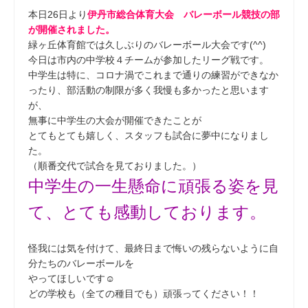
本日26日より
伊丹市総合体育大会 バレーボール競技の部
が開催されました。
緑ヶ丘体育館では久しぶりのバレーボール大会です(^^)
今日は市内の中学校４チームが参加したリーグ戦です。
中学生は特に、コロナ渦でこれまで通りの練習ができなか
ったり、部活動の制限が多く我慢も多かったと思います
が、
無事に中学生の大会が開催できたことが
とてもとても嬉しく、スタッフも試合に夢中になりまし
た。
（順番交代で試合を見ておりました。）
中学生の一生懸命に頑張る姿を見
て、とても感動しております。
怪我には気を付けて、最終日まで悔いの残らないように自
分たちのバレーボールを
やってほしいです☺
どの学校も（全ての種目でも）頑張ってください！！