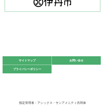
緑ケ丘体育館
2022.05.22
少年スポーツ大会 剣道の部
2022.06.05
阪神中学校 バレーボール優勝大会＊
緑ケ丘体育館
2021.11.13
マスターズスポーツフェスティバル「ビーチバレーボール
大会」開催
緑ケ丘体育館
サイトマップ
サイトマップ
お問い合せ
お問い合せ
2021.10.23
プライバシーポリシー
プライバシーポリシー
卓球選手権大会ラージボールの部開催☆
2021.10.20
車いすバスケチームの利用☆
緑ケ丘体育館
2021.06.26
指定管理者：アシックス・サンアメニティ共同体
伊丹市総合体育大会 バレーボール大会が開催されました