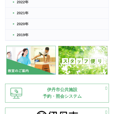
2022年
2026.03.11
スタッフ自慢
2021年
緑ケ丘体育館
2022.11.03
2020年
市民スポーツ祭 剣道の部開催
緑ケ丘体育館
2019年
2022.07.24
いたっぼーる大会☆彡
緑ケ丘体育館
2022.07.03
市内総合体育大会が開始
緑ケ丘体育館
猪名川運動広場
古池運動広場
市立野球場
2022.06.12
伊丹市公共施設
県知事杯争奪バレーボール大会が開催
予約・照会システム
緑ケ丘体育館
2022.05.05
体育協会長杯 バドミントン競技の部