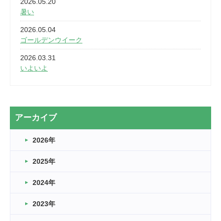
2026.05.20
暑い
2026.05.04
ゴールデンウイーク
2026.03.31
いよいよ
2026.03.28
2カ月
2026.03.20
アーカイブ
なぎなた
2026年
2026.03.16
どこよりも早い情報解禁
2025年
2026.03.15
車いすバスケとRくんのお話
2024年
2026.03.14
2023年
卒業・卒園の季節★