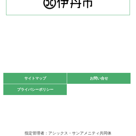
緑ケ丘体育館
2022.05.22
少年スポーツ大会 剣道の部
2022.06.05
阪神中学校 バレーボール優勝大会＊
緑ケ丘体育館
2021.11.13
マスターズスポーツフェスティバル「ビーチバレーボール
大会」開催
緑ケ丘体育館
サイトマップ
サイトマップ
お問い合せ
お問い合せ
2021.10.23
プライバシーポリシー
プライバシーポリシー
卓球選手権大会ラージボールの部開催☆
2021.10.20
車いすバスケチームの利用☆
緑ケ丘体育館
2021.06.26
指定管理者：アシックス・サンアメニティ共同体
伊丹市総合体育大会 バレーボール大会が開催されました