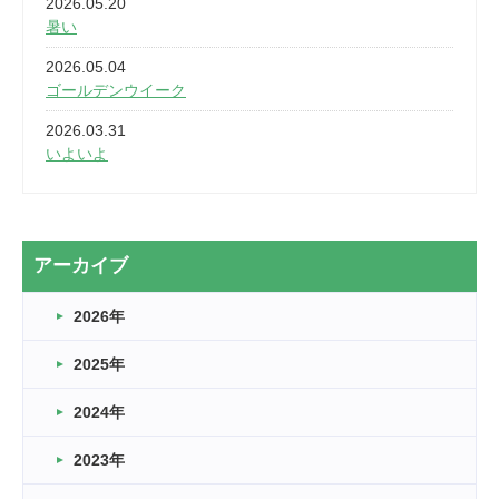
2026.05.20
暑い
2026.05.04
ゴールデンウイーク
2026.03.31
いよいよ
2026.03.28
2カ月
2026.03.20
アーカイブ
なぎなた
2026年
2026.03.16
どこよりも早い情報解禁
2025年
2026.03.15
車いすバスケとRくんのお話
2024年
2026.03.14
2023年
卒業・卒園の季節★