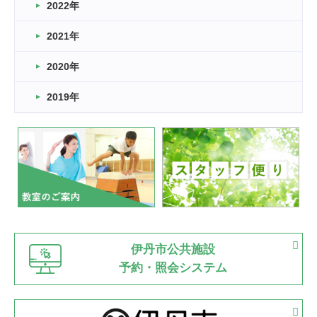
2022年
2026.03.11
スタッフ自慢
2021年
緑ケ丘体育館
2022.11.03
2020年
市民スポーツ祭 剣道の部開催
緑ケ丘体育館
2019年
2022.07.24
いたっぼーる大会☆彡
緑ケ丘体育館
2022.07.03
市内総合体育大会が開始
緑ケ丘体育館
猪名川運動広場
古池運動広場
市立野球場
2022.06.12
伊丹市公共施設
県知事杯争奪バレーボール大会が開催
予約・照会システム
緑ケ丘体育館
2022.05.05
体育協会長杯 バドミントン競技の部