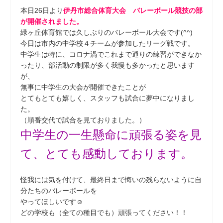
本日26日より
伊丹市総合体育大会 バレーボール競技の部
が開催されました。
緑ヶ丘体育館では久しぶりのバレーボール大会です(^^)
今日は市内の中学校４チームが参加したリーグ戦です。
中学生は特に、コロナ渦でこれまで通りの練習ができなか
ったり、部活動の制限が多く我慢も多かったと思います
が、
無事に中学生の大会が開催できたことが
とてもとても嬉しく、スタッフも試合に夢中になりまし
た。
（順番交代で試合を見ておりました。）
中学生の一生懸命に頑張る姿を見
て、とても感動しております。
怪我には気を付けて、最終日まで悔いの残らないように自
分たちのバレーボールを
やってほしいです☺
どの学校も（全ての種目でも）頑張ってください！！