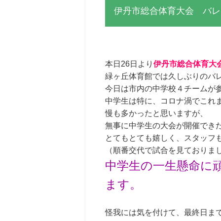
伊丹市総合体育大会 バレ
本日26日より
伊丹市総合体育大
緑ヶ丘体育館では久しぶりのバレー
今日は市内の中学校４チームが
中学生は特に、コロナ渦でこれ
慢も多かったと思いますが、
無事に中学生の大会が開催でき
とてもとても嬉しく、スタッフ
（順番交代で試合を見ておりま
中学生の一生懸命に
ます。
怪我には気を付けて、最終日ま