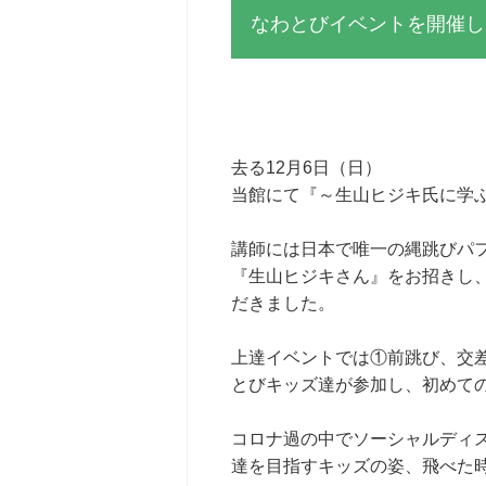
なわとびイベントを開催し
去る12月6日（日）
当館にて『～生山ヒジキ氏に学
講師には日本で唯一の縄跳びパフ
『生山ヒジキさん』をお招きし
だきました。
上達イベントでは①前跳び、交差
とびキッズ達が参加し、初めて
コロナ過の中でソーシャルディ
達を目指すキッズの姿、飛べた