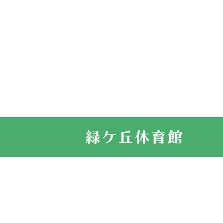
2026.03.11
スタッフ自慢
2022.11.03
市民スポーツ
2022.07.24
いたっぼーる
2022.07.03
市内総合体育
古池運動広場
2022.06.12
県知事杯争奪
2022.05.05
体育協会長杯
2022.05.22
少年スポーツ
2022.06.05
阪神中学校 
2021.11.13
マスターズス
サイトマップ
お問い合せ
プライバシ
緑ケ丘体育館
2021.10.23
卓球選手権大
2021.10.20
車いすバスケ