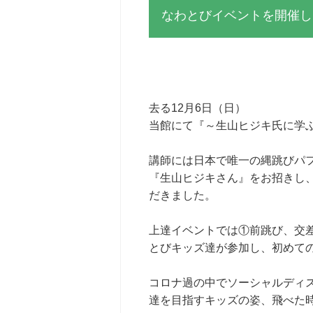
なわとびイベントを開催し
去る12月6日（日）
当館にて『～生山ヒジキ氏に学
講師には日本で唯一の縄跳びパフ
『生山ヒジキさん』をお招きし
だきました。
上達イベントでは①前跳び、交差
とびキッズ達が参加し、初めて
コロナ過の中でソーシャルディ
達を目指すキッズの姿、飛べた