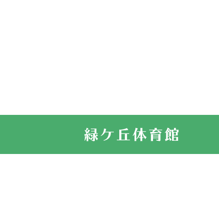
2026.03.11
スタッフ自慢
2022.11.03
市民スポーツ
2022.07.24
いたっぼーる
2022.07.03
市内総合体育
古池運動広場
2022.06.12
県知事杯争奪
2022.05.05
体育協会長杯
2022.05.22
少年スポーツ
2022.06.05
阪神中学校 
2021.11.13
マスターズス
サイトマップ
お問い合せ
プライバシ
緑ケ丘体育館
2021.10.23
卓球選手権大
2021.10.20
車いすバスケ