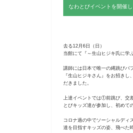
なわとびイベントを開催し
去る12月6日（日）
当館にて『～生山ヒジキ氏に学
講師には日本で唯一の縄跳びパフ
『生山ヒジキさん』をお招きし
だきました。
上達イベントでは①前跳び、交差
とびキッズ達が参加し、初めて
コロナ過の中でソーシャルディ
達を目指すキッズの姿、飛べた