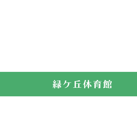
2026.03.11
スタッフ自慢
2022.11.03
市民スポーツ
2022.07.24
いたっぼーる
2022.07.03
市内総合体育
古池運動広場
2022.06.12
県知事杯争奪
2022.05.05
体育協会長杯
2022.05.22
少年スポーツ
2022.06.05
阪神中学校 
2021.11.13
マスターズス
サイトマップ
お問い合せ
プライバシ
緑ケ丘体育館
2021.10.23
卓球選手権大
2021.10.20
車いすバスケ