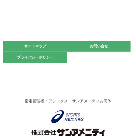
2022.06.05
阪神中学校 バレーボール優勝大会＊
緑ケ丘体育館
2021.11.13
マスターズスポーツフェスティバル「ビーチバレーボール
大会」開催
緑ケ丘体育館
サイトマップ
サイトマップ
お問い合せ
お問い合せ
2021.10.23
プライバシーポリシー
プライバシーポリシー
卓球選手権大会ラージボールの部開催☆
2021.10.20
車いすバスケチームの利用☆
緑ケ丘体育館
2021.06.26
指定管理者：アシックス・サンアメニティ共同体
伊丹市総合体育大会 バレーボール大会が開催されました
★
緑ケ丘体育館
2020.12.20
なわとびイベントを開催しました！