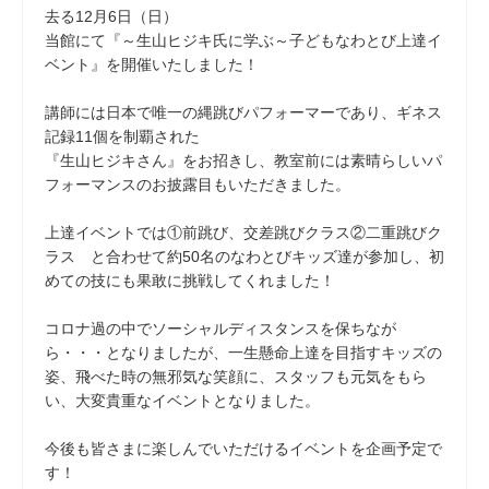
去る12月6日（日）
当館にて『～生山ヒジキ氏に学ぶ～子どもなわとび上達イ
ベント』を開催いたしました！
講師には日本で唯一の縄跳びパフォーマーであり、ギネス
記録11個を制覇された
『生山ヒジキさん』をお招きし、教室前には素晴らしいパ
フォーマンスのお披露目もいただきました。
上達イベントでは①前跳び、交差跳びクラス②二重跳びク
ラス と合わせて約50名のなわとびキッズ達が参加し、初
めての技にも果敢に挑戦してくれました！
コロナ過の中でソーシャルディスタンスを保ちなが
ら・・・となりましたが、一生懸命上達を目指すキッズの
姿、飛べた時の無邪気な笑顔に、スタッフも元気をもら
い、大変貴重なイベントとなりました。
今後も皆さまに楽しんでいただけるイベントを企画予定で
す！