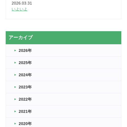
2026.03.31
いよいよ
2026.03.28
2カ月
2026.03.20
アーカイブ
なぎなた
2026年
2026.03.16
どこよりも早い情報解禁
2025年
2026.03.15
車いすバスケとRくんのお話
2024年
2026.03.14
2023年
卒業・卒園の季節★
2022年
2026.03.11
スタッフ自慢
2021年
緑ケ丘体育館
2022.11.03
2020年