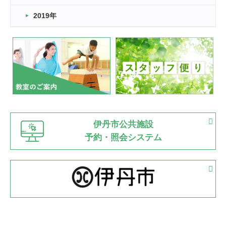
市民スポーツ祭 剣道の部開催
緑ケ丘体育館
2019年
2022.07.24
いたっぼーる大会☆彡
緑ケ丘体育館
2022.07.03
市内総合体育大会が開始
緑ケ丘体育館
猪名川運動広場
古池運動広場
市立野球場
2022.06.12
伊丹市公共施設
県知事杯争奪バレーボール大会が開催
予約・照会システム
緑ケ丘体育館
2022.05.05
体育協会長杯 バドミントン競技の部
緑ケ丘体育館
2022.05.22
少年スポーツ大会 剣道の部