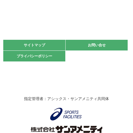
2022.06.05
阪神中学校 バレーボール優勝大会＊
緑ケ丘体育館
2021.11.13
マスターズスポーツフェスティバル「ビーチバレーボール
大会」開催
緑ケ丘体育館
サイトマップ
サイトマップ
お問い合せ
お問い合せ
2021.10.23
プライバシーポリシー
プライバシーポリシー
卓球選手権大会ラージボールの部開催☆
2021.10.20
車いすバスケチームの利用☆
緑ケ丘体育館
2021.06.26
指定管理者：アシックス・サンアメニティ共同体
伊丹市総合体育大会 バレーボール大会が開催されました
★
緑ケ丘体育館
2020.12.20
なわとびイベントを開催しました！