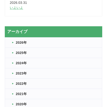
2026.03.31
いよいよ
2026.03.28
2カ月
2026.03.20
アーカイブ
なぎなた
2026年
2026.03.16
どこよりも早い情報解禁
2025年
2026.03.15
車いすバスケとRくんのお話
2024年
2026.03.14
2023年
卒業・卒園の季節★
2022年
2026.03.11
スタッフ自慢
2021年
緑ケ丘体育館
2022.11.03
2020年