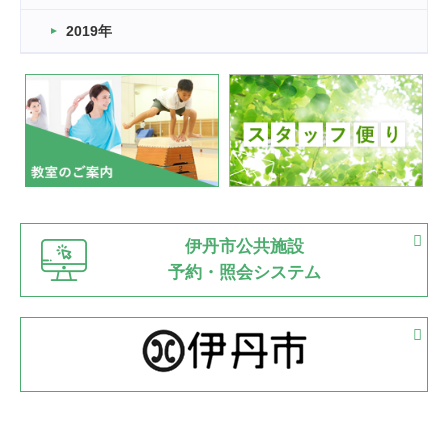
市民スポーツ祭 剣道の部開催
緑ケ丘体育館
2019年
2022.07.24
いたっぼーる大会☆彡
緑ケ丘体育館
2022.07.03
市内総合体育大会が開始
緑ケ丘体育館
猪名川運動広場
古池運動広場
市立野球場
2022.06.12
伊丹市公共施設
県知事杯争奪バレーボール大会が開催
予約・照会システム
緑ケ丘体育館
2022.05.05
体育協会長杯 バドミントン競技の部
緑ケ丘体育館
2022.05.22
少年スポーツ大会 剣道の部