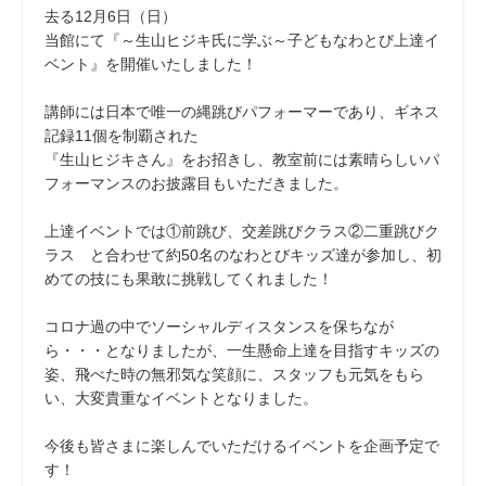
去る12月6日（日）
当館にて『～生山ヒジキ氏に学ぶ～子どもなわとび上達イ
ベント』を開催いたしました！
講師には日本で唯一の縄跳びパフォーマーであり、ギネス
記録11個を制覇された
『生山ヒジキさん』をお招きし、教室前には素晴らしいパ
フォーマンスのお披露目もいただきました。
上達イベントでは①前跳び、交差跳びクラス②二重跳びク
ラス と合わせて約50名のなわとびキッズ達が参加し、初
めての技にも果敢に挑戦してくれました！
コロナ過の中でソーシャルディスタンスを保ちなが
ら・・・となりましたが、一生懸命上達を目指すキッズの
姿、飛べた時の無邪気な笑顔に、スタッフも元気をもら
い、大変貴重なイベントとなりました。
今後も皆さまに楽しんでいただけるイベントを企画予定で
す！