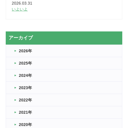
2026.03.31
いよいよ
2026.03.28
2カ月
2026.03.20
アーカイブ
なぎなた
2026年
2026.03.16
どこよりも早い情報解禁
2025年
2026.03.15
車いすバスケとRくんのお話
2024年
2026.03.14
2023年
卒業・卒園の季節★
2022年
2026.03.11
スタッフ自慢
2021年
緑ケ丘体育館
2022.11.03
2020年