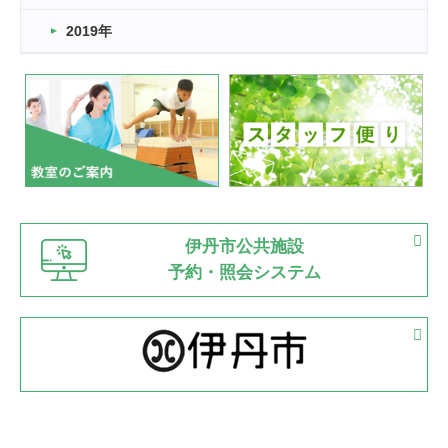
市民スポーツ祭 剣道の部開催
緑ケ丘体育館
2019年
2022.07.24
いたっぼーる大会☆彡
緑ケ丘体育館
2022.07.03
市内総合体育大会が開始
緑ケ丘体育館
猪名川運動広場
古池運動広場
市立野球場
2022.06.12
伊丹市公共施設
県知事杯争奪バレーボール大会が開催
予約・照会システム
緑ケ丘体育館
2022.05.05
体育協会長杯 バドミントン競技の部
緑ケ丘体育館
2022.05.22
少年スポーツ大会 剣道の部