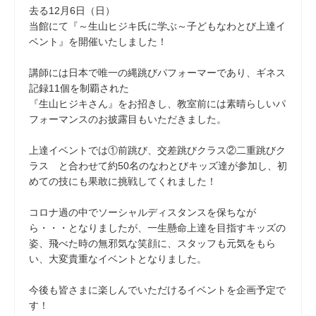
去る12月6日（日）
当館にて『～生山ヒジキ氏に学ぶ～子どもなわとび上達イ
ベント』を開催いたしました！
講師には日本で唯一の縄跳びパフォーマーであり、ギネス
記録11個を制覇された
『生山ヒジキさん』をお招きし、教室前には素晴らしいパ
フォーマンスのお披露目もいただきました。
上達イベントでは①前跳び、交差跳びクラス②二重跳びク
ラス と合わせて約50名のなわとびキッズ達が参加し、初
めての技にも果敢に挑戦してくれました！
コロナ過の中でソーシャルディスタンスを保ちなが
ら・・・となりましたが、一生懸命上達を目指すキッズの
姿、飛べた時の無邪気な笑顔に、スタッフも元気をもら
い、大変貴重なイベントとなりました。
今後も皆さまに楽しんでいただけるイベントを企画予定で
す！