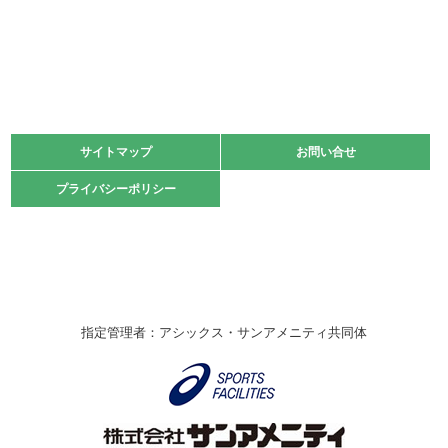
2022.06.05
阪神中学校 バレーボール優勝大会＊
緑ケ丘体育館
2021.11.13
マスターズスポーツフェスティバル「ビーチバレーボール
大会」開催
緑ケ丘体育館
サイトマップ
サイトマップ
お問い合せ
お問い合せ
2021.10.23
プライバシーポリシー
プライバシーポリシー
卓球選手権大会ラージボールの部開催☆
2021.10.20
車いすバスケチームの利用☆
緑ケ丘体育館
2021.06.26
指定管理者：アシックス・サンアメニティ共同体
伊丹市総合体育大会 バレーボール大会が開催されました
★
緑ケ丘体育館
2020.12.20
なわとびイベントを開催しました！