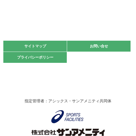
2022.06.05
阪神中学校 バレーボール優勝大会＊
緑ケ丘体育館
2021.11.13
マスターズスポーツフェスティバル「ビーチバレーボール
大会」開催
緑ケ丘体育館
サイトマップ
サイトマップ
お問い合せ
お問い合せ
2021.10.23
プライバシーポリシー
プライバシーポリシー
卓球選手権大会ラージボールの部開催☆
2021.10.20
車いすバスケチームの利用☆
緑ケ丘体育館
2021.06.26
指定管理者：アシックス・サンアメニティ共同体
伊丹市総合体育大会 バレーボール大会が開催されました
★
緑ケ丘体育館
2020.12.20
なわとびイベントを開催しました！