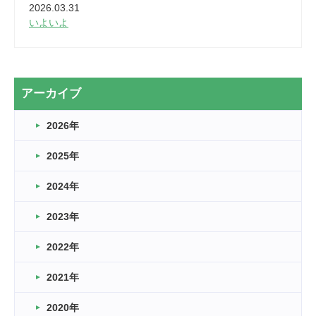
2026.03.31
いよいよ
2026.03.28
2カ月
2026.03.20
アーカイブ
なぎなた
2026年
2026.03.16
どこよりも早い情報解禁
2025年
2026.03.15
車いすバスケとRくんのお話
2024年
2026.03.14
2023年
卒業・卒園の季節★
2022年
2026.03.11
スタッフ自慢
2021年
緑ケ丘体育館
2022.11.03
2020年