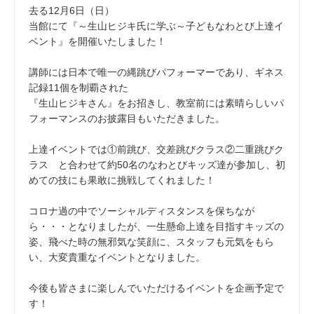
去る12月6日（日）
当館にて『～生山ヒジキ氏に学ぶ～子どもなわとび上達イ
ベント』を開催いたしました！
講師には日本で唯一の縄跳びパフォーマーであり、ギネス
記録11個を制覇された
『生山ヒジキさん』をお招きし、教室前には素晴らしいパ
フォーマンスのお披露目もいただきました。
上達イベントでは①前跳び、交差跳びクラス②二重跳びク
ラス と合わせて約50名のなわとびキッズ達が参加し、初
めての技にも果敢に挑戦してくれました！
コロナ過の中でソーシャルディスタンスを保ちなが
ら・・・となりましたが、一生懸命上達を目指すキッズの
姿、飛べた時の無邪気な笑顔に、スタッフも元気をもら
い、大変貴重なイベントとなりました。
今後も皆さまに楽しんでいただけるイベントを企画予定で
す！