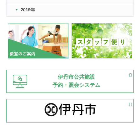
市民スポーツ祭 剣道の部開催
緑ケ丘体育館
2019年
2022.07.24
いたっぼーる大会☆彡
緑ケ丘体育館
2022.07.03
市内総合体育大会が開始
緑ケ丘体育館
猪名川運動広場
古池運動広場
市立野球場
2022.06.12
伊丹市公共施設
県知事杯争奪バレーボール大会が開催
予約・照会システム
緑ケ丘体育館
2022.05.05
体育協会長杯 バドミントン競技の部
緑ケ丘体育館
2022.05.22
少年スポーツ大会 剣道の部