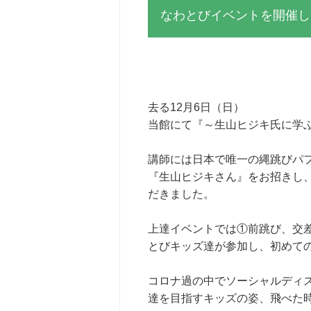
なわとびイベントを開催し
去る12月6日（日）
当館にて『～生山ヒジキ氏に学
講師には日本で唯一の縄跳びパフ
『生山ヒジキさん』をお招きし
だきました。
上達イベントでは①前跳び、交差
とびキッズ達が参加し、初めて
コロナ過の中でソーシャルディ
達を目指すキッズの姿、飛べた