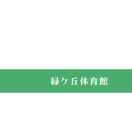
2026.03.11
スタッフ自慢
2022.11.03
市民スポーツ
2022.07.24
いたっぼーる
2022.07.03
市内総合体育
古池運動広場
2022.06.12
県知事杯争奪
2022.05.05
体育協会長杯
2022.05.22
少年スポーツ
2022.06.05
阪神中学校 
2021.11.13
マスターズス
サイトマップ
お問い合せ
プライバシ
緑ケ丘体育館
2021.10.23
卓球選手権大
2021.10.20
車いすバスケ