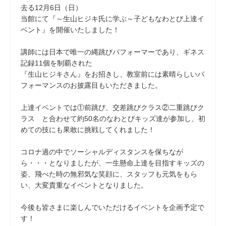
去る12月6日（日）
当館にて『～生山ヒジキ氏に学ぶ～子どもなわとび上達イ
ベント』を開催いたしました！
講師には日本で唯一の縄跳びパフォーマーであり、ギネス
記録11個を制覇された
『生山ヒジキさん』をお招きし、教室前には素晴らしいパ
フォーマンスのお披露目もいただきました。
上達イベントでは①前跳び、交差跳びクラス②二重跳びク
ラス と合わせて約50名のなわとびキッズ達が参加し、初
めての技にも果敢に挑戦してくれました！
コロナ過の中でソーシャルディスタンスを保ちなが
ら・・・となりましたが、一生懸命上達を目指すキッズの
姿、飛べた時の無邪気な笑顔に、スタッフも元気をもら
い、大変貴重なイベントとなりました。
今後も皆さまに楽しんでいただけるイベントを企画予定で
す！