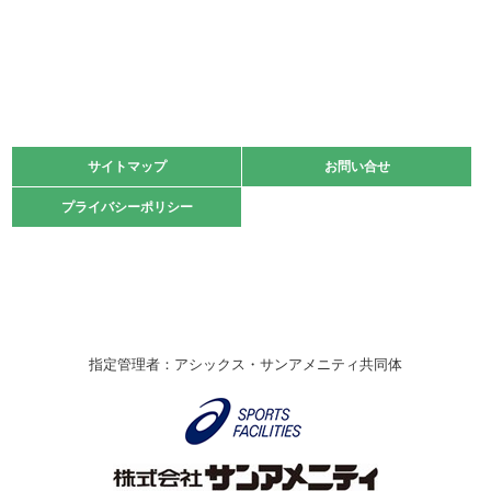
2022.06.05
阪神中学校 バレーボール優勝大会＊
緑ケ丘体育館
2021.11.13
マスターズスポーツフェスティバル「ビーチバレーボール
大会」開催
緑ケ丘体育館
サイトマップ
サイトマップ
お問い合せ
お問い合せ
2021.10.23
プライバシーポリシー
プライバシーポリシー
卓球選手権大会ラージボールの部開催☆
2021.10.20
車いすバスケチームの利用☆
緑ケ丘体育館
2021.06.26
指定管理者：アシックス・サンアメニティ共同体
伊丹市総合体育大会 バレーボール大会が開催されました
★
緑ケ丘体育館
2020.12.20
なわとびイベントを開催しました！