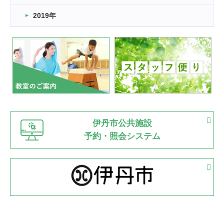
市民スポーツ祭 剣道の部開催
緑ケ丘体育館
2019年
2022.07.24
いたっぼーる大会☆彡
緑ケ丘体育館
2022.07.03
市内総合体育大会が開始
緑ケ丘体育館
猪名川運動広場
古池運動広場
市立野球場
2022.06.12
伊丹市公共施設
県知事杯争奪バレーボール大会が開催
予約・照会システム
緑ケ丘体育館
2022.05.05
体育協会長杯 バドミントン競技の部
緑ケ丘体育館
2022.05.22
少年スポーツ大会 剣道の部