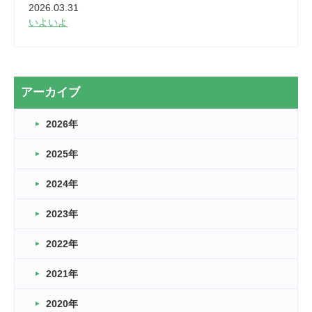
2026.03.31
いよいよ
2026.03.28
2カ月
2026.03.20
アーカイブ
なぎなた
2026年
2026.03.16
どこよりも早い情報解禁
2025年
2026.03.15
車いすバスケとRくんのお話
2024年
2026.03.14
2023年
卒業・卒園の季節★
2022年
2026.03.11
スタッフ自慢
2021年
緑ケ丘体育館
2022.11.03
2020年