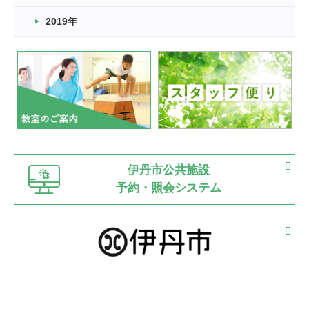
市民スポーツ祭 剣道の部開催
緑ケ丘体育館
2019年
2022.07.24
いたっぼーる大会☆彡
緑ケ丘体育館
2022.07.03
市内総合体育大会が開始
緑ケ丘体育館
猪名川運動広場
古池運動広場
市立野球場
2022.06.12
伊丹市公共施設
県知事杯争奪バレーボール大会が開催
予約・照会システム
緑ケ丘体育館
2022.05.05
体育協会長杯 バドミントン競技の部
緑ケ丘体育館
2022.05.22
少年スポーツ大会 剣道の部