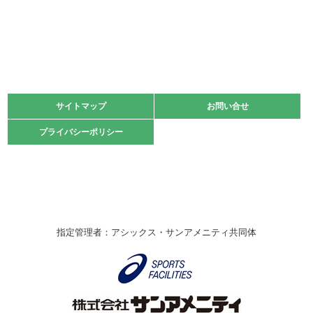
2022.06.05
阪神中学校 バレーボール優勝大会＊
緑ケ丘体育館
2021.11.13
マスターズスポーツフェスティバル「ビーチバレーボール
大会」開催
緑ケ丘体育館
サイトマップ
サイトマップ
お問い合せ
お問い合せ
2021.10.23
プライバシーポリシー
プライバシーポリシー
卓球選手権大会ラージボールの部開催☆
2021.10.20
車いすバスケチームの利用☆
緑ケ丘体育館
2021.06.26
指定管理者：アシックス・サンアメニティ共同体
伊丹市総合体育大会 バレーボール大会が開催されました
★
緑ケ丘体育館
2020.12.20
なわとびイベントを開催しました！