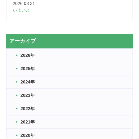
2026.03.31
いよいよ
2026.03.28
2カ月
2026.03.20
アーカイブ
なぎなた
2026年
2026.03.16
どこよりも早い情報解禁
2025年
2026.03.15
車いすバスケとRくんのお話
2024年
2026.03.14
2023年
卒業・卒園の季節★
2022年
2026.03.11
スタッフ自慢
2021年
緑ケ丘体育館
2022.11.03
2020年