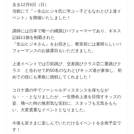
去る12月6日（日）
当館にて『～生山ヒジキ氏に学ぶ～子どもなわとび上達イ
ベント』を開催いたしました！
講師には日本で唯一の縄跳びパフォーマーであり、ギネス
記録11個を制覇された
『生山ヒジキさん』をお招きし、教室前には素晴らしいパ
フォーマンスのお披露目もいただきました。
上達イベントでは①前跳び、交差跳びクラス②二重跳びク
ラス と合わせて約50名のなわとびキッズ達が参加し、初
めての技にも果敢に挑戦してくれました！
コロナ過の中でソーシャルディスタンスを保ちなが
ら・・・となりましたが、一生懸命上達を目指すキッズの
姿、飛べた時の無邪気な笑顔に、スタッフも元気をもら
い、大変貴重なイベントとなりました。
今後も皆さまに楽しんでいただけるイベントを企画予定で
す！