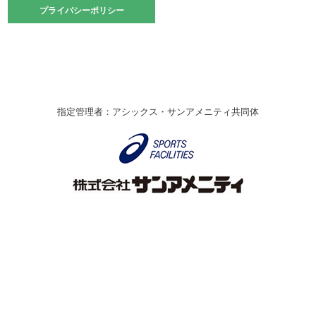
2021.10.23
プライバシーポリシー
プライバシーポリシー
卓球選手権大会ラージボールの部開催☆
2021.10.20
車いすバスケチームの利用☆
緑ケ丘体育館
2021.06.26
指定管理者：アシックス・サンアメニティ共同体
伊丹市総合体育大会 バレーボール大会が開催されました
★
緑ケ丘体育館
2020.12.20
なわとびイベントを開催しました！
緑ケ丘体育館
2020.10.28
アシックス☆シニアウォーキングラボ
緑ケ丘体育館
Copyright © Itami City. All rights reserved.
2020.07.18
【7/20～】緑ヶ丘プールがオープンします！
緑ケ丘体育館
プール