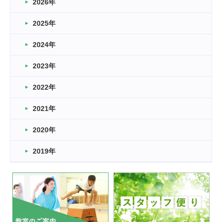
2026年
2026.03.16
どこよりも早い情報解禁
2025年
2026.03.15
車いすバスケとRくんのお話
2024年
2026.03.14
2023年
卒業・卒園の季節★
2022年
2026.03.11
スタッフ自慢
2021年
緑ケ丘体育館
2022.11.03
2020年
市民スポーツ祭 剣道の部開催
緑ケ丘体育館
2019年
2022.07.24
いたっぼーる大会☆彡
緑ケ丘体育館
2022.07.03
市内総合体育大会が開始