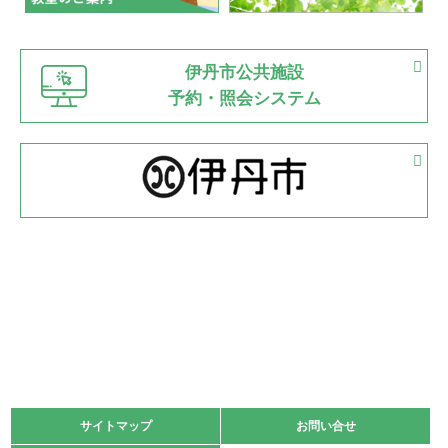
緑ケ丘体育館
猪名川運動広場
古池運動広場
市立野球場
2022.06.12
伊丹市公共施設
県知事杯争奪バレーボール大会が開催
予約・照会システム
緑ケ丘体育館
2022.05.05
体育協会長杯 バドミントン競技の部
緑ケ丘体育館
2022.05.22
少年スポーツ大会 剣道の部
2022.06.05
阪神中学校 バレーボール優勝大会＊
緑ケ丘体育館
2021.11.13
マスターズスポーツフェスティバル「ビーチバレーボール
大会」開催
緑ケ丘体育館
サイトマップ
サイトマップ
お問い合せ
お問い合せ