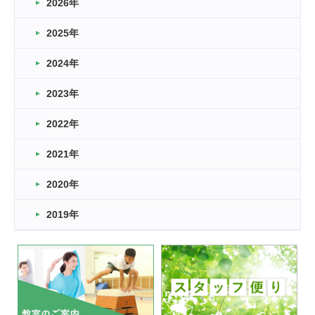
2026年
2026.03.16
どこよりも早い情報解禁
2025年
2026.03.15
車いすバスケとRくんのお話
2024年
2026.03.14
2023年
卒業・卒園の季節★
2022年
2026.03.11
スタッフ自慢
2021年
緑ケ丘体育館
2022.11.03
2020年
市民スポーツ祭 剣道の部開催
緑ケ丘体育館
2019年
2022.07.24
いたっぼーる大会☆彡
緑ケ丘体育館
2022.07.03
市内総合体育大会が開始