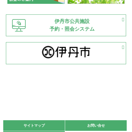
緑ケ丘体育館
猪名川運動広場
古池運動広場
市立野球場
2022.06.12
伊丹市公共施設
県知事杯争奪バレーボール大会が開催
予約・照会システム
緑ケ丘体育館
2022.05.05
体育協会長杯 バドミントン競技の部
緑ケ丘体育館
2022.05.22
少年スポーツ大会 剣道の部
2022.06.05
阪神中学校 バレーボール優勝大会＊
緑ケ丘体育館
2021.11.13
マスターズスポーツフェスティバル「ビーチバレーボール
大会」開催
緑ケ丘体育館
サイトマップ
サイトマップ
お問い合せ
お問い合せ