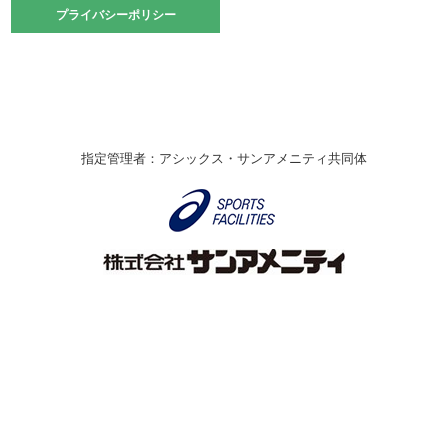
2021.10.23
プライバシーポリシー
プライバシーポリシー
卓球選手権大会ラージボールの部開催☆
2021.10.20
車いすバスケチームの利用☆
緑ケ丘体育館
2021.06.26
指定管理者：アシックス・サンアメニティ共同体
伊丹市総合体育大会 バレーボール大会が開催されました
★
緑ケ丘体育館
2020.12.20
なわとびイベントを開催しました！
緑ケ丘体育館
2020.10.28
アシックス☆シニアウォーキングラボ
緑ケ丘体育館
Copyright © Itami City. All rights reserved.
2020.07.18
【7/20～】緑ヶ丘プールがオープンします！
緑ケ丘体育館
プール