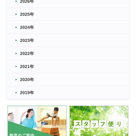
2026年
2026.03.16
どこよりも早い情報解禁
2025年
2026.03.15
車いすバスケとRくんのお話
2024年
2026.03.14
2023年
卒業・卒園の季節★
2022年
2026.03.11
スタッフ自慢
2021年
緑ケ丘体育館
2022.11.03
2020年
市民スポーツ祭 剣道の部開催
緑ケ丘体育館
2019年
2022.07.24
いたっぼーる大会☆彡
緑ケ丘体育館
2022.07.03
市内総合体育大会が開始