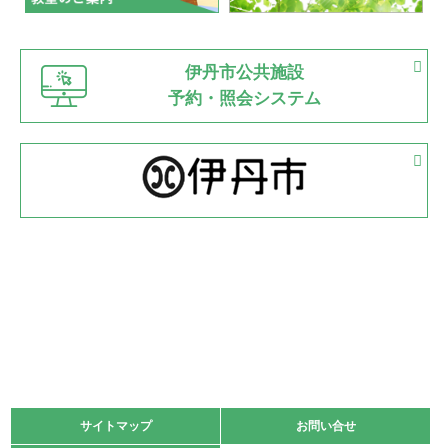
緑ケ丘体育館
猪名川運動広場
古池運動広場
市立野球場
2022.06.12
伊丹市公共施設
県知事杯争奪バレーボール大会が開催
予約・照会システム
緑ケ丘体育館
2022.05.05
体育協会長杯 バドミントン競技の部
緑ケ丘体育館
2022.05.22
少年スポーツ大会 剣道の部
2022.06.05
阪神中学校 バレーボール優勝大会＊
緑ケ丘体育館
2021.11.13
マスターズスポーツフェスティバル「ビーチバレーボール
大会」開催
緑ケ丘体育館
サイトマップ
サイトマップ
お問い合せ
お問い合せ