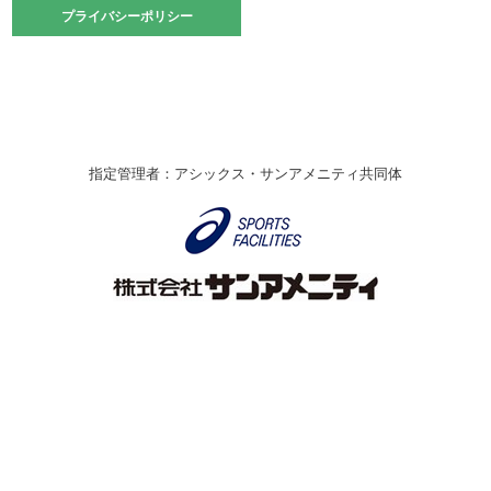
2021.10.23
プライバシーポリシー
プライバシーポリシー
卓球選手権大会ラージボールの部開催☆
2021.10.20
車いすバスケチームの利用☆
緑ケ丘体育館
2021.06.26
指定管理者：アシックス・サンアメニティ共同体
伊丹市総合体育大会 バレーボール大会が開催されました
★
緑ケ丘体育館
2020.12.20
なわとびイベントを開催しました！
緑ケ丘体育館
2020.10.28
アシックス☆シニアウォーキングラボ
緑ケ丘体育館
Copyright © Itami City. All rights reserved.
2020.07.18
【7/20～】緑ヶ丘プールがオープンします！
緑ケ丘体育館
プール