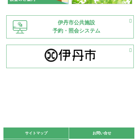
緑ケ丘体育館
猪名川運動広場
古池運動広場
市立野球場
2022.06.12
伊丹市公共施設
県知事杯争奪バレーボール大会が開催
予約・照会システム
緑ケ丘体育館
2022.05.05
体育協会長杯 バドミントン競技の部
緑ケ丘体育館
2022.05.22
少年スポーツ大会 剣道の部
2022.06.05
阪神中学校 バレーボール優勝大会＊
緑ケ丘体育館
2021.11.13
マスターズスポーツフェスティバル「ビーチバレーボール
大会」開催
緑ケ丘体育館
サイトマップ
サイトマップ
お問い合せ
お問い合せ