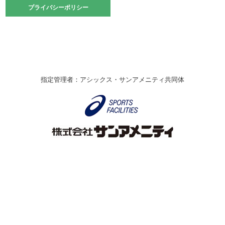
2021.10.23
プライバシーポリシー
プライバシーポリシー
卓球選手権大会ラージボールの部開催☆
2021.10.20
車いすバスケチームの利用☆
緑ケ丘体育館
2021.06.26
指定管理者：アシックス・サンアメニティ共同体
伊丹市総合体育大会 バレーボール大会が開催されました
★
緑ケ丘体育館
2020.12.20
なわとびイベントを開催しました！
緑ケ丘体育館
2020.10.28
アシックス☆シニアウォーキングラボ
緑ケ丘体育館
Copyright © Itami City. All rights reserved.
2020.07.18
【7/20～】緑ヶ丘プールがオープンします！
緑ケ丘体育館
プール