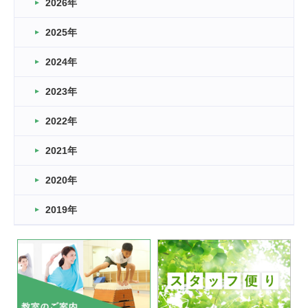
2026年
2026.03.16
どこよりも早い情報解禁
2025年
2026.03.15
車いすバスケとRくんのお話
2024年
2026.03.14
2023年
卒業・卒園の季節★
2022年
2026.03.11
スタッフ自慢
2021年
緑ケ丘体育館
2022.11.03
2020年
市民スポーツ祭 剣道の部開催
緑ケ丘体育館
2019年
2022.07.24
いたっぼーる大会☆彡
緑ケ丘体育館
2022.07.03
市内総合体育大会が開始