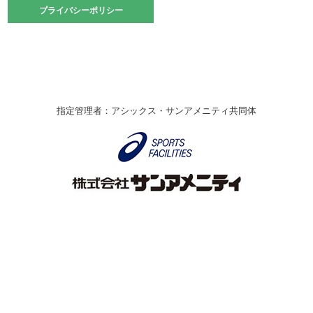
2021.10.23
プライバシーポリシー
プライバシーポリシー
卓球選手権大会ラージボールの部開催☆
2021.10.20
車いすバスケチームの利用☆
緑ケ丘体育館
2021.06.26
指定管理者：アシックス・サンアメニティ共同体
伊丹市総合体育大会 バレーボール大会が開催されました
★
緑ケ丘体育館
2020.12.20
なわとびイベントを開催しました！
緑ケ丘体育館
2020.10.28
アシックス☆シニアウォーキングラボ
緑ケ丘体育館
Copyright © Itami City. All rights reserved.
2020.07.18
【7/20～】緑ヶ丘プールがオープンします！
緑ケ丘体育館
プール