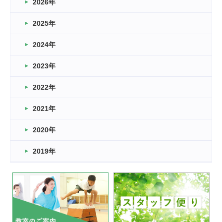
2026年
2026.03.16
どこよりも早い情報解禁
2025年
2026.03.15
車いすバスケとRくんのお話
2024年
2026.03.14
2023年
卒業・卒園の季節★
2022年
2026.03.11
スタッフ自慢
2021年
緑ケ丘体育館
2022.11.03
2020年
市民スポーツ祭 剣道の部開催
緑ケ丘体育館
2019年
2022.07.24
いたっぼーる大会☆彡
緑ケ丘体育館
2022.07.03
市内総合体育大会が開始