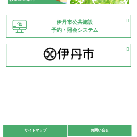
緑ケ丘体育館
猪名川運動広場
古池運動広場
市立野球場
2022.06.12
伊丹市公共施設
県知事杯争奪バレーボール大会が開催
予約・照会システム
緑ケ丘体育館
2022.05.05
体育協会長杯 バドミントン競技の部
緑ケ丘体育館
2022.05.22
少年スポーツ大会 剣道の部
2022.06.05
阪神中学校 バレーボール優勝大会＊
緑ケ丘体育館
2021.11.13
マスターズスポーツフェスティバル「ビーチバレーボール
大会」開催
緑ケ丘体育館
サイトマップ
サイトマップ
お問い合せ
お問い合せ