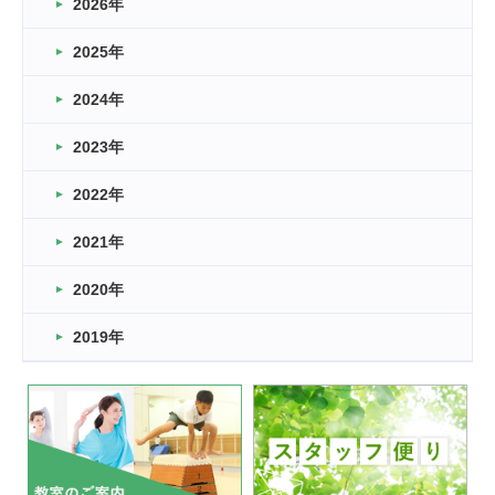
2026年
2026.03.16
どこよりも早い情報解禁
2025年
2026.03.15
車いすバスケとRくんのお話
2024年
2026.03.14
2023年
卒業・卒園の季節★
2022年
2026.03.11
スタッフ自慢
2021年
緑ケ丘体育館
2022.11.03
2020年
市民スポーツ祭 剣道の部開催
緑ケ丘体育館
2019年
2022.07.24
いたっぼーる大会☆彡
緑ケ丘体育館
2022.07.03
市内総合体育大会が開始