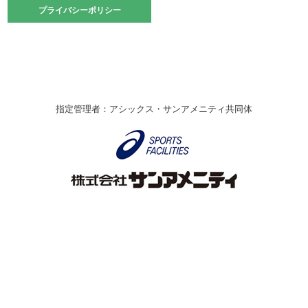
2021.10.23
プライバシーポリシー
プライバシーポリシー
卓球選手権大会ラージボールの部開催☆
2021.10.20
車いすバスケチームの利用☆
緑ケ丘体育館
2021.06.26
指定管理者：アシックス・サンアメニティ共同体
伊丹市総合体育大会 バレーボール大会が開催されました
★
緑ケ丘体育館
2020.12.20
なわとびイベントを開催しました！
緑ケ丘体育館
2020.10.28
アシックス☆シニアウォーキングラボ
緑ケ丘体育館
Copyright © Itami City. All rights reserved.
2020.07.18
【7/20～】緑ヶ丘プールがオープンします！
緑ケ丘体育館
プール