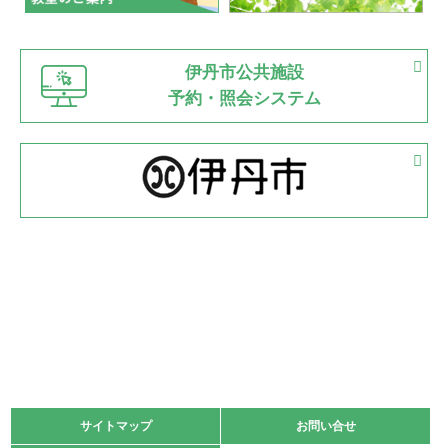
緑ケ丘体育館
猪名川運動広場
古池運動広場
市立野球場
2022.06.12
伊丹市公共施設
県知事杯争奪バレーボール大会が開催
予約・照会システム
緑ケ丘体育館
2022.05.05
体育協会長杯 バドミントン競技の部
緑ケ丘体育館
2022.05.22
少年スポーツ大会 剣道の部
2022.06.05
阪神中学校 バレーボール優勝大会＊
緑ケ丘体育館
2021.11.13
マスターズスポーツフェスティバル「ビーチバレーボール
大会」開催
緑ケ丘体育館
サイトマップ
サイトマップ
お問い合せ
お問い合せ