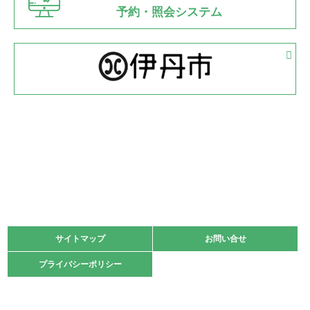
県知事杯争奪バレーボール大会が開催
予約・照会システム
緑ケ丘体育館
2022.05.05
体育協会長杯 バドミントン競技の部
緑ケ丘体育館
2022.05.22
少年スポーツ大会 剣道の部
2022.06.05
阪神中学校 バレーボール優勝大会＊
緑ケ丘体育館
2021.11.13
マスターズスポーツフェスティバル「ビーチバレーボール
大会」開催
緑ケ丘体育館
サイトマップ
サイトマップ
お問い合せ
お問い合せ
2021.10.23
プライバシーポリシー
プライバシーポリシー
卓球選手権大会ラージボールの部開催☆
2021.10.20