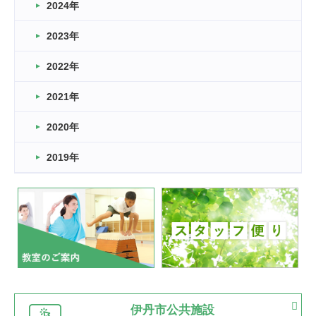
車いすバスケとRくんのお話
2024年
2026.03.14
2023年
卒業・卒園の季節★
2022年
2026.03.11
スタッフ自慢
2021年
緑ケ丘体育館
2022.11.03
2020年
市民スポーツ祭 剣道の部開催
緑ケ丘体育館
2019年
2022.07.24
いたっぼーる大会☆彡
緑ケ丘体育館
2022.07.03
市内総合体育大会が開始
緑ケ丘体育館
猪名川運動広場
古池運動広場
市立野球場
2022.06.12
伊丹市公共施設