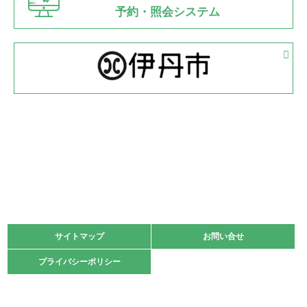
県知事杯争奪バレーボール大会が開催
予約・照会システム
緑ケ丘体育館
2022.05.05
体育協会長杯 バドミントン競技の部
緑ケ丘体育館
2022.05.22
少年スポーツ大会 剣道の部
2022.06.05
阪神中学校 バレーボール優勝大会＊
緑ケ丘体育館
2021.11.13
マスターズスポーツフェスティバル「ビーチバレーボール
大会」開催
緑ケ丘体育館
サイトマップ
サイトマップ
お問い合せ
お問い合せ
2021.10.23
プライバシーポリシー
プライバシーポリシー
卓球選手権大会ラージボールの部開催☆
2021.10.20