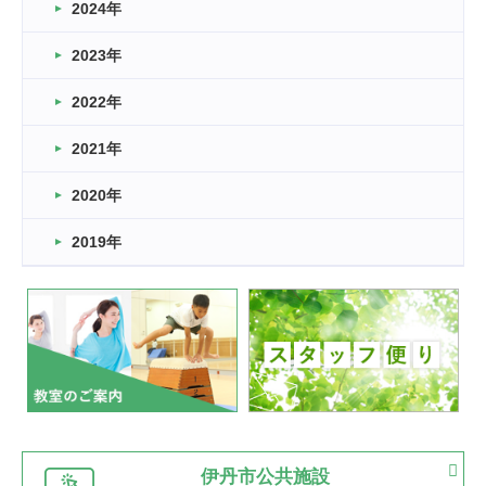
車いすバスケとRくんのお話
2024年
2026.03.14
2023年
卒業・卒園の季節★
2022年
2026.03.11
スタッフ自慢
2021年
緑ケ丘体育館
2022.11.03
2020年
市民スポーツ祭 剣道の部開催
緑ケ丘体育館
2019年
2022.07.24
いたっぼーる大会☆彡
緑ケ丘体育館
2022.07.03
市内総合体育大会が開始
緑ケ丘体育館
猪名川運動広場
古池運動広場
市立野球場
2022.06.12
伊丹市公共施設