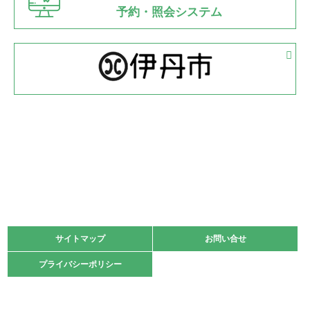
県知事杯争奪バレーボール大会が開催
予約・照会システム
緑ケ丘体育館
2022.05.05
体育協会長杯 バドミントン競技の部
緑ケ丘体育館
2022.05.22
少年スポーツ大会 剣道の部
2022.06.05
阪神中学校 バレーボール優勝大会＊
緑ケ丘体育館
2021.11.13
マスターズスポーツフェスティバル「ビーチバレーボール
大会」開催
緑ケ丘体育館
サイトマップ
サイトマップ
お問い合せ
お問い合せ
2021.10.23
プライバシーポリシー
プライバシーポリシー
卓球選手権大会ラージボールの部開催☆
2021.10.20