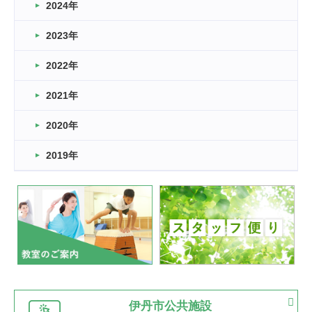
車いすバスケとRくんのお話
2024年
2026.03.14
2023年
卒業・卒園の季節★
2022年
2026.03.11
スタッフ自慢
2021年
緑ケ丘体育館
2022.11.03
2020年
市民スポーツ祭 剣道の部開催
緑ケ丘体育館
2019年
2022.07.24
いたっぼーる大会☆彡
緑ケ丘体育館
2022.07.03
市内総合体育大会が開始
緑ケ丘体育館
猪名川運動広場
古池運動広場
市立野球場
2022.06.12
伊丹市公共施設