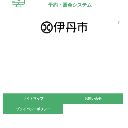
県知事杯争奪バレーボール大会が開催
予約・照会システム
緑ケ丘体育館
2022.05.05
体育協会長杯 バドミントン競技の部
緑ケ丘体育館
2022.05.22
少年スポーツ大会 剣道の部
2022.06.05
阪神中学校 バレーボール優勝大会＊
緑ケ丘体育館
2021.11.13
マスターズスポーツフェスティバル「ビーチバレーボール
大会」開催
緑ケ丘体育館
サイトマップ
サイトマップ
お問い合せ
お問い合せ
2021.10.23
プライバシーポリシー
プライバシーポリシー
卓球選手権大会ラージボールの部開催☆
2021.10.20