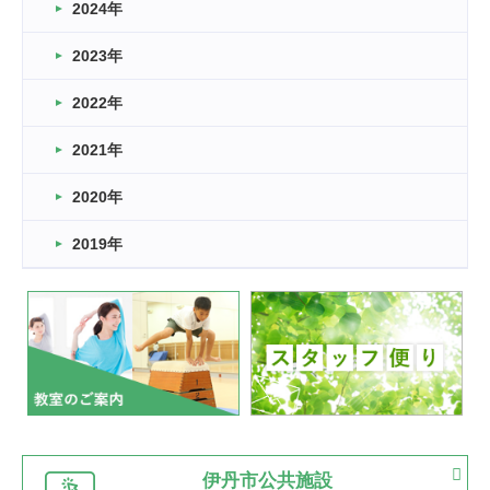
車いすバスケとRくんのお話
2024年
2026.03.14
2023年
卒業・卒園の季節★
2022年
2026.03.11
スタッフ自慢
2021年
緑ケ丘体育館
2022.11.03
2020年
市民スポーツ祭 剣道の部開催
緑ケ丘体育館
2019年
2022.07.24
いたっぼーる大会☆彡
緑ケ丘体育館
2022.07.03
市内総合体育大会が開始
緑ケ丘体育館
猪名川運動広場
古池運動広場
市立野球場
2022.06.12
伊丹市公共施設