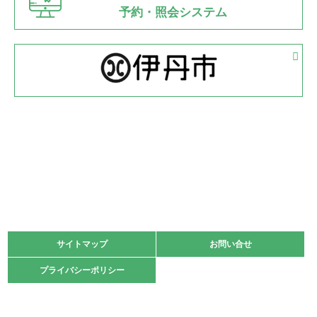
県知事杯争奪バレーボール大会が開催
予約・照会システム
緑ケ丘体育館
2022.05.05
体育協会長杯 バドミントン競技の部
緑ケ丘体育館
2022.05.22
少年スポーツ大会 剣道の部
2022.06.05
阪神中学校 バレーボール優勝大会＊
緑ケ丘体育館
2021.11.13
マスターズスポーツフェスティバル「ビーチバレーボール
大会」開催
緑ケ丘体育館
サイトマップ
サイトマップ
お問い合せ
お問い合せ
2021.10.23
プライバシーポリシー
プライバシーポリシー
卓球選手権大会ラージボールの部開催☆
2021.10.20