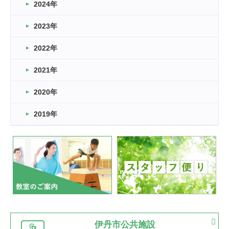
車いすバスケとRくんのお話
2024年
2026.03.14
2023年
卒業・卒園の季節★
2022年
2026.03.11
スタッフ自慢
2021年
緑ケ丘体育館
2022.11.03
2020年
市民スポーツ祭 剣道の部開催
緑ケ丘体育館
2019年
2022.07.24
いたっぼーる大会☆彡
緑ケ丘体育館
2022.07.03
市内総合体育大会が開始
緑ケ丘体育館
猪名川運動広場
古池運動広場
市立野球場
2022.06.12
伊丹市公共施設