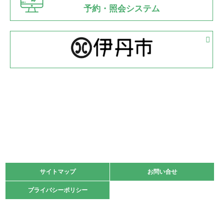
県知事杯争奪バレーボール大会が開催
予約・照会システム
緑ケ丘体育館
2022.05.05
体育協会長杯 バドミントン競技の部
緑ケ丘体育館
2022.05.22
少年スポーツ大会 剣道の部
2022.06.05
阪神中学校 バレーボール優勝大会＊
緑ケ丘体育館
2021.11.13
マスターズスポーツフェスティバル「ビーチバレーボール
大会」開催
緑ケ丘体育館
サイトマップ
サイトマップ
お問い合せ
お問い合せ
2021.10.23
プライバシーポリシー
プライバシーポリシー
卓球選手権大会ラージボールの部開催☆
2021.10.20