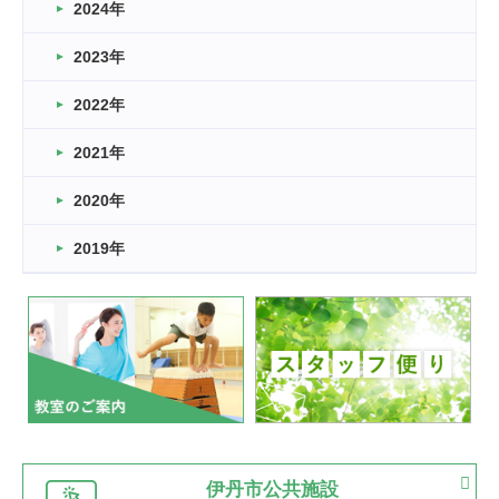
車いすバスケとRくんのお話
2024年
2026.03.14
2023年
卒業・卒園の季節★
2022年
2026.03.11
スタッフ自慢
2021年
緑ケ丘体育館
2022.11.03
2020年
市民スポーツ祭 剣道の部開催
緑ケ丘体育館
2019年
2022.07.24
いたっぼーる大会☆彡
緑ケ丘体育館
2022.07.03
市内総合体育大会が開始
緑ケ丘体育館
猪名川運動広場
古池運動広場
市立野球場
2022.06.12
伊丹市公共施設